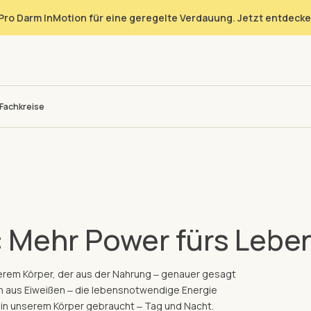
Pro Darm InMotion für eine geregelte Verdauung. Jetzt entdecke
Fachkreise
: Mehr Power fürs Lebe
serem Körper, der aus der Nahrung ‒ genauer gesagt
h aus Eiweißen ‒ die lebensnotwendige Energie
fe in unserem Körper gebraucht ‒ Tag und Nacht.