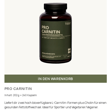
IN DEN WARENKORB
PRO CARNITIN
Inhalt: 202 g = 240 Kapseln
Liefert dir zwei hoch bioverfügbare L-Carnitin-Formen plus Cholin für einen
gesunden Fettstoffwechsel. Ideal für Sportler und Vegetarier/Veganer.