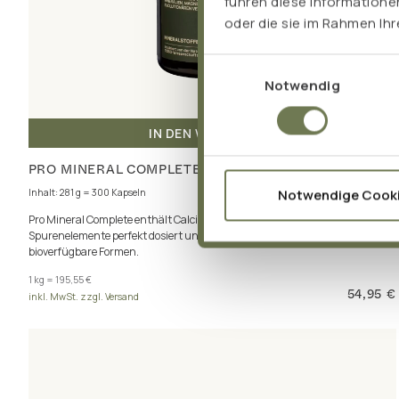
führen diese Informatione
oder die sie im Rahmen Ih
Einwilligungsauswahl
Notwendig
IN DEN WARENKORB
PRO MINERAL COMPLETE
Notwendige Cook
Inhalt: 281 g = 300 Kapseln
Pro Mineral Complete enthält Calcium, Magnesium, Kalium und 8
Spurenelemente perfekt dosiert und als insgesamt 17 hervorragend
bioverfügbare Formen.
1 kg = 195,55 €
54,95 €
inkl. MwSt. zzgl. Versand