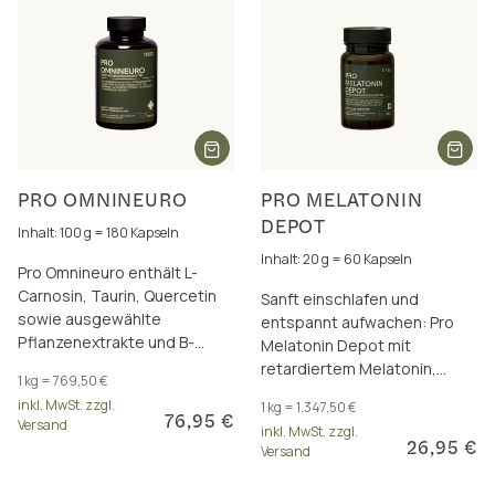
PRO OMNINEURO
PRO MELATONIN
DEPOT
Inhalt: 100 g = 180 Kapseln
Inhalt: 20 g = 60 Kapseln
Pro Omnineuro enthält L-
Carnosin, Taurin, Quercetin
Sanft einschlafen und
sowie ausgewählte
entspannt aufwachen: Pro
Pflanzenextrakte und B-
Melatonin Depot mit
Vitamine für starke Nerven
retardiertem Melatonin,
1 kg = 769,50 €
und eine stabile Psyche.
Kamillenblüten-Extrakt &
inkl. MwSt. zzgl.
1 kg = 1.347,50 €
Reishi – für erholsame
76,95 €
Versand
inkl. MwSt. zzgl.
Nächte
26,95 €
Versand