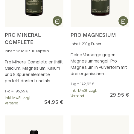
PRO MINERAL
PRO MAGNESIUM
COMPLETE
Inhalt: 210 g Pulver
Inhalt: 281 g = 300 Kapseln
Deine Vorsorge gegen
Magnesiummangel: Pro
Pro Mineral Complete enthält
Magnesium in Pulverform mit
Calcium, Magnesium, Kalium
drei organischen
und 8 Spurenelemente
Magnesiumformen – plus
perfekt dosiert und als
1 kg = 142,62 €
resistentes Dextrin für dein
insgesamt 17 hervorragend
inkl. MwSt. zzgl.
1 kg = 195,55 €
Mikrobiom.
bioverfügbare Formen.
29,95 €
Versand
inkl. MwSt. zzgl.
54,95 €
Versand