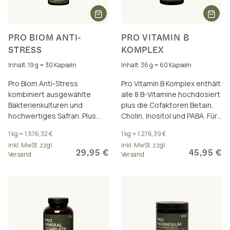
PRO BIOM ANTI-
PRO VITAMIN B
STRESS
KOMPLEX
Inhalt: 19 g = 30 Kapseln
Inhalt: 36 g = 60 Kapseln
Pro Biom Anti-Stress
Pro Vitamin B Komplex enthält
kombiniert ausgewählte
alle 8 B-Vitamine hochdosiert
Bakterienkulturen und
plus die Cofaktoren Betain,
hochwertiges Safran. Plus
Cholin, Inositol und PABA. Für
Biotin für Nervensystem,
den Energiestoffwechsel und
1 kg = 1.576,32 €
1 kg = 1.276,39 €
Psyche und Regeneration.
mehr.
inkl. MwSt. zzgl.
inkl. MwSt. zzgl.
29,95 €
45,95 €
Versand
Versand