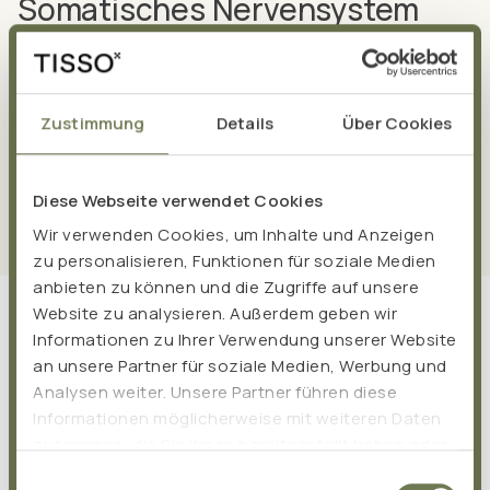
Somatisches Nervensystem
Auch das somatische Nervensystem ist Teil des
zentralen und peripheren Nervensystems. Es wird auch
willkürliches Nervensystem genannt und steuert alle
Zustimmung
Details
Über Cookies
bewussten Vorgänge, Wahrnehmungen und gewollten
Bewegungen.
Diese Webseite verwendet Cookies
Wir verwenden Cookies, um Inhalte und Anzeigen
zu personalisieren, Funktionen für soziale Medien
anbieten zu können und die Zugriffe auf unsere
Website zu analysieren. Außerdem geben wir
Informationen zu Ihrer Verwendung unserer Website
an unsere Partner für soziale Medien, Werbung und
Analysen weiter. Unsere Partner führen diese
Informationen möglicherweise mit weiteren Daten
zusammen, die Sie ihnen bereitgestellt haben oder
die sie im Rahmen Ihrer Nutzung der Dienste
Einwilligungsauswahl