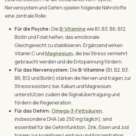
Nervensystem und Gehirn spielen folgende Nährstoffe
eine zentrale Rolle:
Für die Psyche:
Die
B-Vitamine
wie B1, B3, B6, B12,
Biotin und Folat helfen, das emotionale
Gleichgewicht zu stabilisieren. Ergänzend wirken
Vitamin C und
Magnesium,
die bei Stress vermehrt
gebraucht werden und die Entspannung fördern.
Für das Nervensystem:
Die
B-Vitamine
(B1, B2, B3,
B6, B12 und Biotin) stärken die Nerven und tragen zur
Stressresistenz bei. Kalium und Magnesium
unterstützen zudem die Signalübertragung und
fördern die Regeneration.
Für das Gehirn:
Omega-3-Fettsäuren,
insbesondere DHA (ab 250 mg täglich), sind
essentiell für die Gehirnfunktion. Zink, Eisen und Jod
tragen zur kognitiven Leistung und Konzentration