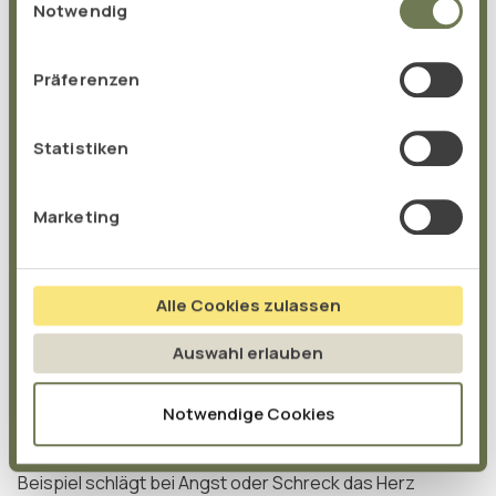
gesammelt haben.
Notwendig
Präferenzen
Statistiken
Marketing
Psyche und vegetatives
Alle Cookies zulassen
Nervensystem – wie hängt
Auswahl erlauben
das zusammen?
Notwendige Cookies
Gefühle und Emotionen haben einen direkten
Einfluss auf das vegetative Nervensystem.
Zum
Beispiel schlägt bei Angst oder Schreck das Herz