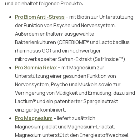
und beinhaltet folgende Produkte:
Pro Biom Anti-Stress
– mit Biotin zur Unterstützung
der Funktion von Psyche und Nervensystem.
Außerdem enthalten: ausgewählte
Bakterienkulturen (CEREBIOME® und Lactobacillus
rhamnosus GG) und ein hochwertiger
mikroverkapselter Safran-Extrakt (Safr’Inside™).
Pro Somnia Relax
– mit Magnesium zur
Unterstützung einer gesunden Funktion von
Nervensystem, Psyche und Muskeln sowie zur
Verringerung von Müdigkeit und Ermüdung. dazu sind
Lactium® und ein patentierter Spargelextrakt
einzigartig kombiniert.
Pro Magnesium
–
liefert zusätzlich
Magnesiumpidolat und Magnesium-L-lactat.
Magnesium unterstützt den Energiestoffwechsel.