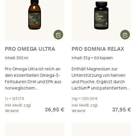
PRO OMEGA ULTRA
PRO SOMNIA RELAX
Inhalt: 300 ml
Inhalt: 33 g = 60 Kapseln
Pro Omega Ultra ist reich an
Enthält Magnesium zur
den essentiellen Omega-3-
Unterstützung von Nerven
Fettsäuren DHA und EPA aus
und Psyche. Ergänzt durch
norwegischem
Lactium® und patentiertem
Dorschleberöl, für Gehirn,
Spargelextrakt – für eine
1 L = 123,17 €
1 kg = 1.150,00 €
Herz und Sehkraft.
bewährte Kombination.
inkl. MwSt. zzgl.
inkl. MwSt. zzgl.
36,95 €
37,95 €
Versand
Versand