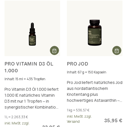
PRO VITAMIN D3 ÖL
PRO JOD
1.000
Inhalt: 67 g = 150 Kapseln
Inhalt: 15 ml = 435 Tropfen
Pro Jod liefert natürliches Jod
aus nordatlantischem
Pro Vitamin D3 Öl 1.000 liefert
Knotentang plus
1.000 IE natürliches Vitamin
hochwertiges Astaxanthin ‒
D3 mit nur 1 Tropfen ‒ in
für Schilddrüse,
synergistischer Kombination
1 kg = 536,57 €
Energiestoffwechsel und
mit Vitamin A und K2 (all-trans
inkl. MwSt. zzgl.
1 L = 2.263,33 €
mehr.
MK-7).
35,95 €
Versand
inkl. MwSt. zzgl.