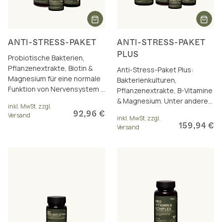
ANTI-STRESS-PAKET
ANTI-STRESS-PAKET
PLUS
Probiotische Bakterien,
Pflanzenextrakte, Biotin &
Anti-Stress-Paket Plus:
Magnesium für eine normale
Bakterienkulturen,
Funktion von Nervensystem &
Pflanzenextrakte, B-Vitamine
Psyche. Inkl. Paketrabatt.
& Magnesium. Unter anderem
inkl. MwSt. zzgl.
mit Biotin und Magnesium für
92,96 €
Versand
inkl. MwSt. zzgl.
Nerven & Psyche.
159,94 €
Versand