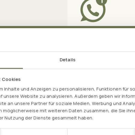
WHATSAPP-NEWSLET
Dein exklusiv
in Postfach!
neue Produkte, Aktionen und
Details
Erhalte Infos über attrakt
s.
rund um natürliche Gesund
t Cookies
5,50 € Willkommensra
 Inhalte und Anzeigen zu personalisieren, Funktionen für s
exklusive Angebote
uf unsere Website zu analysieren. Außerdem geben wir Inform
Produktneuheiten
e an unsere Partner für soziale Medien, Werbung und Analy
n möglicherweise mit weiteren Daten zusammen, die Sie ihne
rer Nutzung der Dienste gesammelt haben.