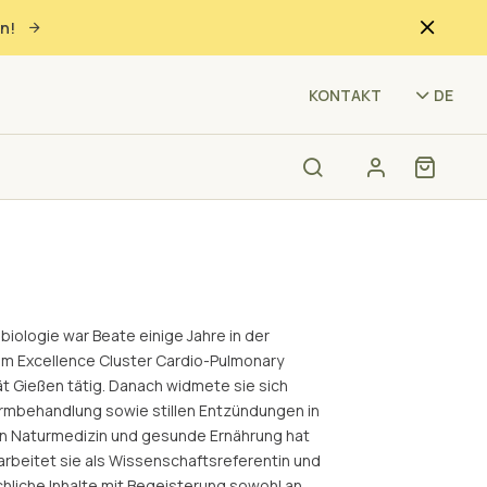
n!
(CJ
KONTAKT
DE
iologie war Beate einige Jahre in der
m Excellence Cluster Cardio-Pulmonary
t Gießen tätig. Danach widmete sie sich
armbehandlung sowie stillen Entzündungen in
enn Naturmedizin und gesunde Ernährung hat
 arbeitet sie als Wissenschaftsreferentin und
chliche Inhalte mit Begeisterung sowohl an