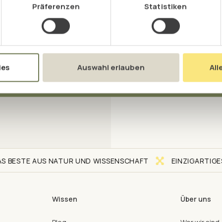
Präferenzen
Statistiken
ärung
regelmäßig und
sundheitsthemen und
ies
Auswahl erlauben
All
ANMELDEN UND SPAR
ESTE AUS NATUR UND WISSENSCHAFT
EINZIGARTIGES N
Wissen
Über uns