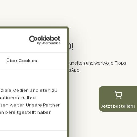
TER
er Draht zu TISSO!
Über Cookies
ive Angebote, spannende Produktneuheiten und wertvolle Tipps
heit – direkt und bequem per WhatsApp.
batt
oziale Medien anbieten zu
ationen zu Ihrer
sen weiter. Unsere Partner
Jetzt bestellen!
n bereitgestellt haben