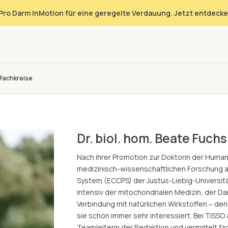
Pro Darm InMotion für eine geregelte Verdauung. Jetzt entdecke
Fachkreise
Dr. biol. hom. Beate Fuchs
Nach ihrer Promotion zur Doktorin der Humanb
medizinisch-wissenschaftlichen Forschung a
System (ECCPS) der Justus-Liebig-Universitä
intensiv der mitochondrialen Medizin, der D
Verbindung mit natürlichen Wirkstoffen ‒ d
sie schon immer sehr interessiert. Bei TISSO
Teamleiterin der Redaktion und vermittelt fa