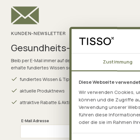
KUNDEN-NEWSLETTER
Gesundheits-News direkt in de
Bleib per E-Mail immer auf dem Laufenden. Erfahre alles über 
Zustimmung
erhalte fundiertes Wissen sowie spannende Gesundheitstipp
fundiertes Wissen & Tipps für deine Gesundheit
Diese Webseite verwende
aktuelle Produktnews
Wir verwenden Cookies, um
können und die Zugriffe a
attraktive Rabatte & Aktionen
Verwendung unserer Websit
führen diese Informatione
E-Mail Adresse
oder die sie im Rahmen Ih
Einwilligungsauswahl