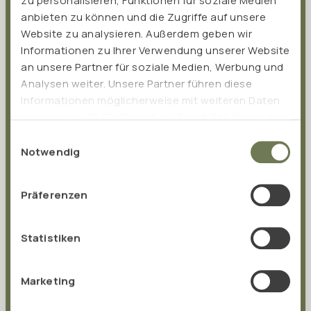
dein Postfach!
zu personalisieren, Funktionen für soziale Medien
anbieten zu können und die Zugriffe auf unsere
Bleib per E-Mail immer auf dem Laufenden. Erfahre
Website zu analysieren. Außerdem geben wir
alles über neue Produkte, Aktionen und erhalte
Informationen zu Ihrer Verwendung unserer Website
an unsere Partner für soziale Medien, Werbung und
fundiertes Wissen sowie spannende
Analysen weiter. Unsere Partner führen diese
Gesundheitstipps.
Informationen möglicherweise mit weiteren Daten
fundiertes Wissen & Tipps für deine Gesundheit
zusammen, die Sie ihnen bereitgestellt haben oder
die sie im Rahmen Ihrer Nutzung der Dienste
Einwilligungsauswahl
aktuelle Produktnews
gesammelt haben.
Notwendig
attraktive Rabatte & Aktionen
Präferenzen
E-Mail Adresse
Statistiken
Marketing
Bitte sendet mir entsprechend eurer