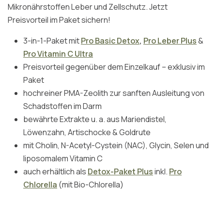
Mikronährstoffen Leber und Zellschutz. Jetzt
Preisvorteil im Paket sichern!
3-in-1-Paket mit
Pro Basic Detox
,
Pro Leber Plus
&
Pro Vitamin C Ultra
Preisvorteil gegenüber dem Einzelkauf – exklusiv im
Paket
hochreiner PMA-Zeolith zur sanften Ausleitung von
Schadstoffen im Darm
bewährte Extrakte u. a. aus Mariendistel,
Löwenzahn, Artischocke & Goldrute
mit Cholin, N-Acetyl-Cystein (NAC), Glycin, Selen und
liposomalem Vitamin C
auch erhältlich als
Detox-Paket Plus
inkl.
Pro
Chlorella
(mit Bio-Chlorella)