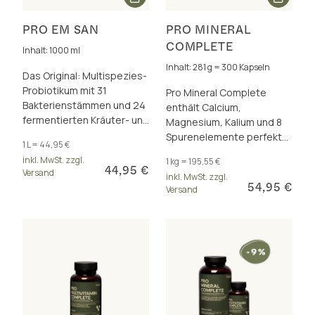
PRO EM SAN
PRO MINERAL
COMPLETE
Inhalt: 1000 ml
Inhalt: 281 g = 300 Kapseln
Das Original: Multispezies-
Probiotikum mit 31
Pro Mineral Complete
Bakterienstämmen und 24
enthält Calcium,
fermentierten Kräuter- und
Magnesium, Kalium und 8
Pflanzen-Extrakten. 30
Spurenelemente perfekt
1 L = 44,95 €
Mrd. KBE/Tagesdosis. Frei
dosiert und als insgesamt
inkl. MwSt. zzgl.
1 kg = 195,55 €
von Zusätzen.
17 hervorragend
44,95 €
Versand
inkl. MwSt. zzgl.
bioverfügbare Formen.
54,95 €
Versand