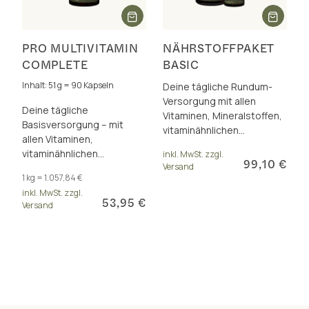
PRO MULTIVITAMIN
NÄHRSTOFFPAKET
COMPLETE
BASIC
Inhalt: 51 g = 90 Kapseln
Deine tägliche Rundum-
Versorgung mit allen
Deine tägliche
Vitaminen, Mineralstoffen,
Basisversorgung – mit
vitaminähnlichen
allen Vitaminen,
Substanzen und wertvollen
vitaminähnlichen
inkl. MwSt. zzgl.
Pflanzennährstoffen
99,10 €
Versand
Substanzen, Carotinoiden
1 kg = 1.057,84 €
& Polyphenolen in einer
inkl. MwSt. zzgl.
Rezeptur
53,95 €
Versand