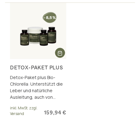
DETOX-PAKET PLUS
Detox-Paket plus Bio-
Chlorella: Unterstützt die
Leber und natürliche
Ausleitung, auch von
Schwermetallen wie
inkl. MwSt. zzgl.
Quecksilber. Inkl.
159,94 €
Versand
Paketrabatt.