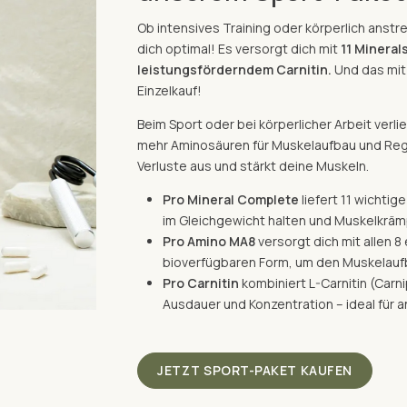
Ob intensives Training oder körperlich anst
dich optimal! Es versorgt dich mit
11 Mineral
leistungsförderndem Carnitin.
Und das mit
Einzelkauf!
Beim Sport oder bei körperlicher Arbeit verli
mehr Aminosäuren für Muskelaufbau und Rege
Verluste aus und stärkt deine Muskeln.
Pro Mineral Complete
liefert 11 wichtig
im Gleichgewicht halten und Muskelkrä
Pro Amino MA8
versorgt dich mit allen 8
bioverfügbaren Form, um den Muskelauf
Pro Carnitin
kombiniert L-Carnitin (Carni
Ausdauer und Konzentration – ideal für 
JETZT SPORT-PAKET KAUFEN