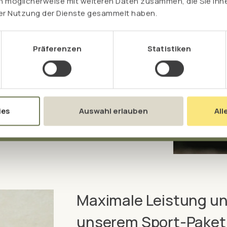
n möglicherweise mit weiteren Daten zusammen, die Sie ihne
rer Nutzung der Dienste gesammelt haben.
MA8 kommt völlig ohne
Präferenzen
Statistiken
pflanzlicher Quelle.
ies
Auswahl erlauben
All
Maximale Leistung un
unserem Sport-Paket