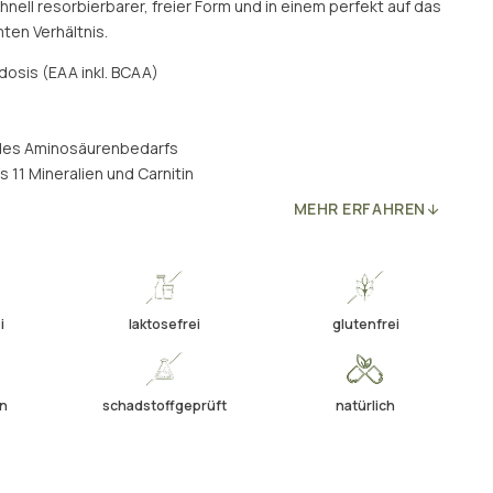
hnell resorbierbarer, freier Form und in einem perfekt auf das
en Verhältnis.
osis (EAA inkl. BCAA)
h des Aminosäurenbedarfs
s 11 Mineralien und Carnitin
MEHR ERFAHREN
i
laktosefrei
glutenfrei
en
schadstoffgeprüft
natürlich