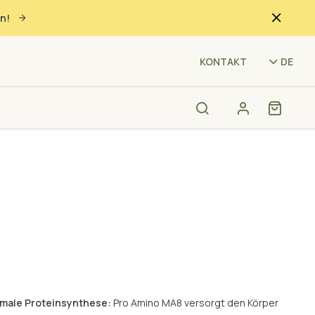
n!
(PM
KONTAKT
DE
ximale Proteinsynthese:
Pro Amino MA8 versorgt den Körper