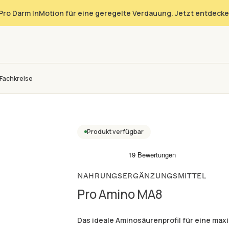
Pro Darm InMotion für eine geregelte Verdauung. Jetzt entdecke
Fachkreise
Produkt verfügbar
NAHRUNGSERGÄNZUNGSMITTEL
Pro Amino MA8
Das ideale Aminosäurenprofil für eine ma