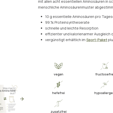
mit allen acht essentiellen Aminosäuren in sc
menschliche Aminosäurenmuster abgestimmt
10 g essentielle Aminosäuren pro Tagesd
99 % Proteinsyntheserate
schnelle und leichte Resorption
effizienter und kalorienarmer Ausgleic
vergünstigt erhältlich im
Sport-Paket
plu
vegan
fructosefre
hefefrei
hypoallerg
zusatzfrei