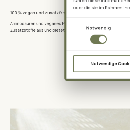
führen diese Informatione
oder die sie im Rahmen Ih
100 % vegan und zusatzfrei
Einwilligungsauswahl
Aminosäuren und veganes Pullulan – sonst nichts. Pro Amino 
Notwendig
Zusatzstoffe aus und bietet alle essentiellen Aminosäuren aus 
Notwendige Cook