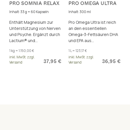
PRO SOMNIA RELAX
PRO OMEGA ULTRA
Inhalt: 33 g = 60 Kapseln
Inhalt: 300 ml
Enthält Magnesium zur
Pro Omega Ultra ist reich
Unterstützung von Nerven
an den essentiellen
und Psyche. Ergänzt durch
Omega-3-Fettsäuren DHA
Lactium® und
und EPA aus
patentiertem
norwegischem
1 kg = 1.150,00 €
1 L = 123,17 €
Spargelextrakt – für eine
Dorschleberöl, für Gehirn,
inkl. MwSt. zzgl.
inkl. MwSt. zzgl.
bewährte Kombination.
Herz und Sehkraft.
37,95 €
36,95 €
Versand
Versand