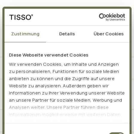
Häufig gestellte Fragen
Zustimmung
Details
Über Cookies
Diese Webseite verwendet Cookies
Wir verwenden Cookies, um Inhalte und Anzeigen
Was ist TISSO Pro Biom Anti-Stress?
zu personalisieren, Funktionen für soziale Medien
anbieten zu können und die Zugriffe auf unsere
Website zu analysieren. Außerdem geben wir
Welche Inhaltsstoffe sind in TISSO Pro Biom Anti-
Informationen zu Ihrer Verwendung unserer Website
Stress enthalten?
an unsere Partner für soziale Medien, Werbung und
Analysen weiter. Unsere Partner führen diese
Informationen möglicherweise mit weiteren Daten
Wie wirkt TISSO Pro Biom Anti-Stress?
zusammen, die Sie ihnen bereitgestellt haben oder
die sie im Rahmen Ihrer Nutzung der Dienste
Einwilligungsauswahl