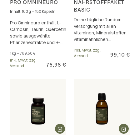
PRO OMNINEURO
NÄHRSTOFFPAKET
BASIC
Inhalt: 100 g = 180 Kapseln
Deine tägliche Rundum-
Pro Omnineuro enthält L-
Versorgung mit allen
Carnosin, Taurin, Quercetin
Vitaminen, Mineralstoffen,
sowie ausgewählte
vitaminähnlichen
Pflanzenextrakte und B-
Substanzen und wertvollen
Vitamine für starke Nerven
inkl. MwSt. zzgl.
Pflanzennährstoffen
1 kg = 769,50 €
99,10 €
und eine stabile Psyche.
Versand
inkl. MwSt. zzgl.
76,95 €
Versand