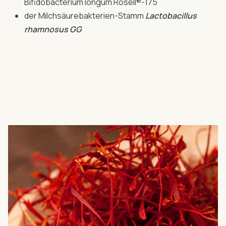
Bifidobacterium longum Rosell®-175
der Milchsäurebakterien-Stamm
Lactobacillus
rhamnosus GG