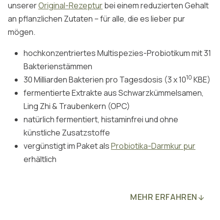
unserer
Original-Rezeptur
bei einem reduzierten Gehalt
an pflanzlichen Zutaten – für alle, die es lieber pur
mögen.
hochkonzentriertes Multispezies-Probiotikum mit 31
Bakterienstämmen
10
30 Milliarden Bakterien pro Tagesdosis (3 x 10
KBE)
fermentierte Extrakte aus Schwarzkümmelsamen,
Ling Zhi & Traubenkern (OPC)
natürlich fermentiert, histaminfrei und ohne
künstliche Zusatzstoffe
vergünstigt im Paket als
Probiotika-Darmkur pur
erhältlich
MEHR ERFAHREN