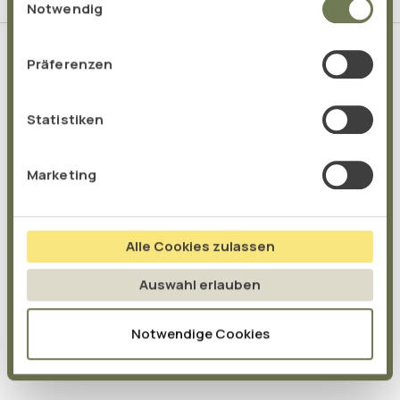
gesammelt haben.
Notwendig
Präferenzen
Das sagen unsere Kunden:
Statistiken
Marketing
Alle Cookies zulassen
Auswahl erlauben
Notwendige Cookies