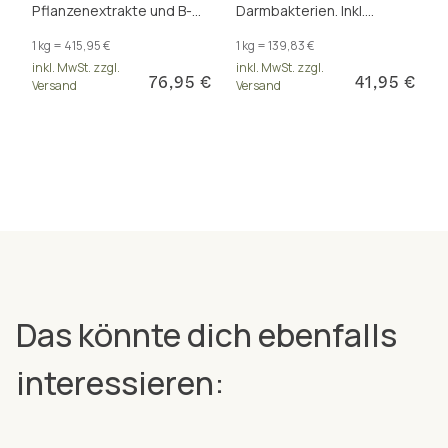
Pflanzenextrakte und B-
Darmbakterien. Inkl.
Vitamine, die zum Erhalt
Calcium und Zink für
1 kg = 415,95 €
1 kg = 139,83 €
gesunder Schleimhäute
Stoffwechsel und
inkl. MwSt. zzgl.
inkl. MwSt. zzgl.
beitragen.
Verdauung.
76,95 €
41,95 €
Versand
Versand
Das könnte dich ebenfalls
interessieren: