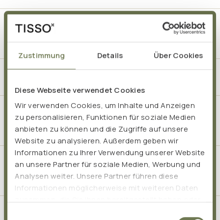
Gibt es bei Pro EM san pur von TISSO
Nebenwirkungen?
Zustimmung
Details
Über Cookies
Wie ist die Wirkung von Pro EM san pur?
Diese Webseite verwendet Cookies
Wir verwenden Cookies, um Inhalte und Anzeigen
Pro EM san pur: Welche Erfahrungen machen
zu personalisieren, Funktionen für soziale Medien
Kunden mit der Nutzung?
anbieten zu können und die Zugriffe auf unsere
Website zu analysieren. Außerdem geben wir
Informationen zu Ihrer Verwendung unserer Website
Was ist der Unterschied zwischen Pro EM san und
an unsere Partner für soziale Medien, Werbung und
Analysen weiter. Unsere Partner führen diese
Pro EM san pur?
Informationen möglicherweise mit weiteren Daten
zusammen, die Sie ihnen bereitgestellt haben oder
die sie im Rahmen Ihrer Nutzung der Dienste
Deine Frage war nicht dabei?
Einwilligungsauswahl