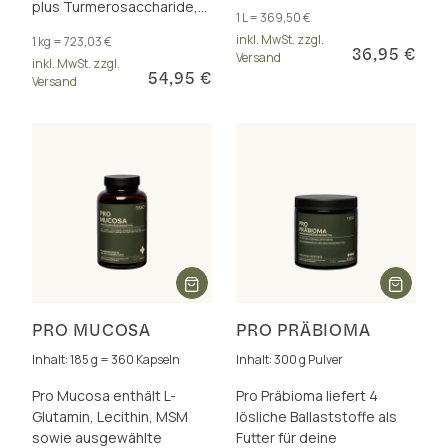
künstliche Aromen und
plus Turmerosaccharide,
1 L = 369,50 €
Zusatzstoffe.
weitere Polyphenole und
inkl. MwSt. zzgl.
1 kg = 723,03 €
Vitamin C für Immunsystem
36,95 €
Versand
inkl. MwSt. zzgl.
und Zellschutz.
54,95 €
Versand
PRO MUCOSA
PRO PRÄBIOMA
Inhalt: 185 g = 360 Kapseln
Inhalt: 300 g Pulver
Pro Mucosa enthält L-
Pro Präbioma liefert 4
Glutamin, Lecithin, MSM
lösliche Ballaststoffe als
sowie ausgewählte
Futter für deine