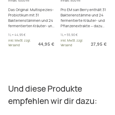
Inhalt: 1000 ml
Inhalt: 500 ml
Das Original: Multispezies-
Pro EM san Berry enthält 31
Probiotikum mit 31
Bakterienstämme und 24
Bakterienstämmen und 24
fermentierte Kräuter- und
fermentierten Kräuter- und
Pflanzenextrakte ‒ dazu
Pflanzen-Extrakten. 30
eine Süße aus Himbeer-
1 L = 44,95 €
1 L = 55,90 €
Mrd. KBE/Tagesdosis. Frei
Aroma und Stevia.
inkl. MwSt. zzgl.
inkl. MwSt. zzgl.
von Zusätzen.
44,95 €
27,95 €
Versand
Versand
Und diese Produkte
empfehlen wir dir dazu: