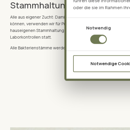
führen diese Informatione
Stammhaltung
oder die sie im Rahmen Ih
Alle aus eigener Zucht: Damit wir stets höchste Qualität und S
Einwilligungsauswahl
können, verwenden wir für Pro EM san ausschließlich Mikroor
Notwendig
hauseigenen Stammhaltung. Anzucht und Fermentation finden
Laborkontrollen statt.
Alle Bakterienstämme werden zudem regelmäßig genotypisier
Notwendige Cook