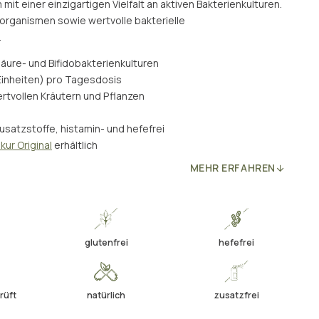
it einer einzigartigen Vielfalt an aktiven Bakterienkulturen.
oorganismen sowie wertvolle bakterielle
.
äure- und Bifidobakterienkulturen
 Einheiten) pro Tagesdosis
ertvollen Kräutern und Pflanzen
Zusatzstoffe, histamin- und hefefrei
ur Original
erhältlich
MEHR ERFAHREN
glutenfrei
hefefrei
rüft
natürlich
zusatzfrei