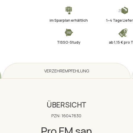
im Sparplan erhältlich
1‒4 Tage Liefer
TISSO-Study
ab 1,15 € pro 
VERZEHREMPFEHLUNG
ÜBERSICHT
PZN: 16047630
Pro EM san