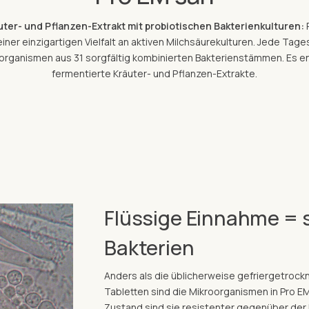
ter- und Pflanzen-Extrakt mit probiotischen Bakterienkulturen:
iner einzigartigen Vielfalt an aktiven Milchsäurekulturen. Jede Tages
oorganismen aus 31 sorgfältig kombinierten Bakterienstämmen. Es 
fermentierte Kräuter- und Pflanzen-Extrakte.
rketing-Cookies.
Flüssige Einnahme = 
Bakterien
Anders als die üblicherweise gefriergetrock
Tabletten sind die Mikroorganismen in Pro E
Zustand sind sie resistenter gegenüber der 