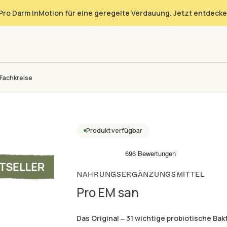
Pro Darm InMotion für eine geregelte Verdauung. Jetzt entdecke
Fachkreise
Produkt verfügbar
NAHRUNGSERGÄNZUNGSMITTEL
Pro EM san
Das Original ‒ 31 wichtige probiotische Ba