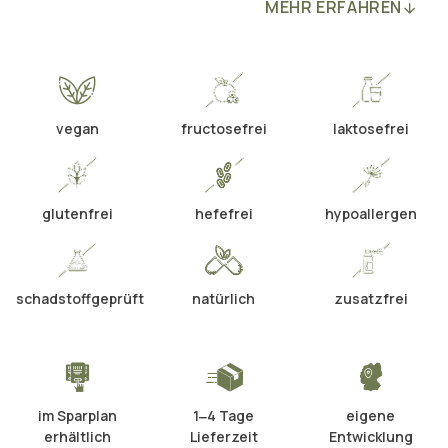
MEHR ERFAHREN
vegan
fructosefrei
laktosefrei
glutenfrei
hefefrei
hypoallergen
schadstoffgeprüft
natürlich
zusatzfrei
im Sparplan
1‒4 Tage
eigene
erhältlich
Lieferzeit
Entwicklung