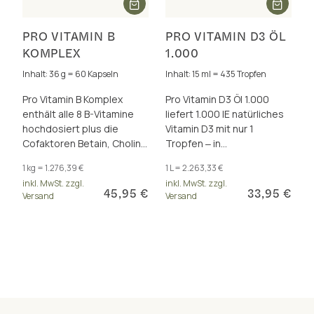
PRO VITAMIN B
PRO VITAMIN D3 ÖL
KOMPLEX
1.000
Inhalt: 36 g = 60 Kapseln
Inhalt: 15 ml = 435 Tropfen
Pro Vitamin B Komplex
Pro Vitamin D3 Öl 1.000
enthält alle 8 B-Vitamine
liefert 1.000 IE natürliches
hochdosiert plus die
Vitamin D3 mit nur 1
Cofaktoren Betain, Cholin,
Tropfen ‒ in
Inositol und PABA. Für den
synergistischer
1 kg = 1.276,39 €
1 L = 2.263,33 €
Energiestoffwechsel und
Kombination mit Vitamin A
inkl. MwSt. zzgl.
inkl. MwSt. zzgl.
mehr.
und K2 (all-trans MK-7).
45,95 €
33,95 €
Versand
Versand