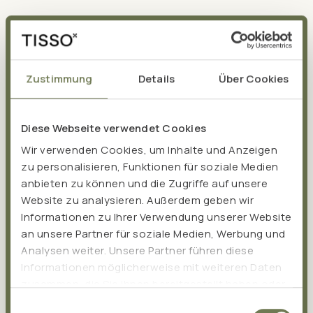
Zustimmung
Details
Über Cookies
Gesundheitsbezogene
Aussagen:
Diese Webseite verwendet Cookies
Wir verwenden Cookies, um Inhalte und Anzeigen
Magnesium, Calcium, Kupfer und Mangan fördern
zu personalisieren, Funktionen für soziale Medien
einen gesunden Energiestoffwechsel.
anbieten zu können und die Zugriffe auf unsere
Magnesium, Kalium und Kupfer tragen zur gesunden
Website zu analysieren. Außerdem geben wir
Funktion des Nervensystems bei.
Informationen zu Ihrer Verwendung unserer Website
an unsere Partner für soziale Medien, Werbung und
Magnesium, Calcium und Kalium unterstützen eine
Analysen weiter. Unsere Partner führen diese
normale Muskelfunktion.
Informationen möglicherweise mit weiteren Daten
Magnesium und Zink tragen zur Eiweißsynthese bei.
zusammen, die Sie ihnen bereitgestellt haben oder
Magnesium und Calcium werden für den Erhalt von
die sie im Rahmen Ihrer Nutzung der Dienste
Einwilligungsauswahl
Knochen und Zähnen benötigt.