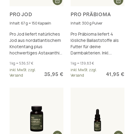
PRO JOD
PRO PRÄBIOMA
Inhalt: 67 g = 150 Kapseln
Inhalt: 300 g Pulver
Pro Jod liefert natürliches
Pro Präbioma liefert 4
Jod aus nordatlantischem
lösliche Ballaststoffe als
Knotentang plus
Futter für deine
hochwertiges Astaxanthin
Darmbakterien. Inkl.
‒ für Schilddrüse,
Calcium und Zink für
1 kg = 536,57 €
1 kg = 139,83 €
Energiestoffwechsel und
Stoffwechsel und
inkl. MwSt. zzgl.
inkl. MwSt. zzgl.
mehr.
Verdauung.
35,95 €
41,95 €
Versand
Versand