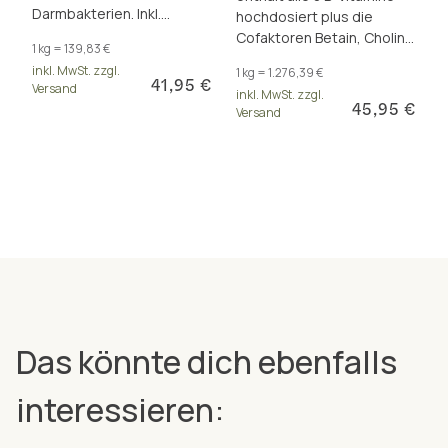
Darmbakterien. Inkl.
hochdosiert plus die
Calcium und Zink für
Cofaktoren Betain, Cholin,
1 kg = 139,83 €
Stoffwechsel und
Inositol und PABA. Für den
inkl. MwSt. zzgl.
1 kg = 1.276,39 €
Verdauung.
Energiestoffwechsel und
41,95 €
Versand
inkl. MwSt. zzgl.
mehr.
45,95 €
Versand
Das könnte dich ebenfalls
interessieren: