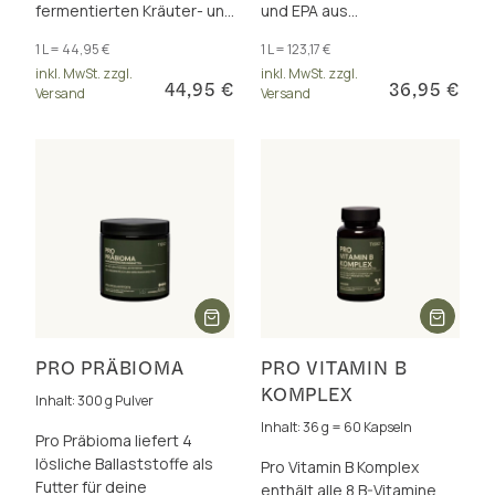
fermentierten Kräuter- und
und EPA aus
Pflanzen-Extrakten. 30
norwegischem
1 L = 44,95 €
1 L = 123,17 €
Mrd. KBE/Tagesdosis. Frei
Dorschleberöl, für Gehirn,
inkl. MwSt. zzgl.
inkl. MwSt. zzgl.
von Zusätzen.
Herz und Sehkraft.
44,95 €
36,95 €
Versand
Versand
PRO PRÄBIOMA
PRO VITAMIN B
KOMPLEX
Inhalt: 300 g Pulver
Inhalt: 36 g = 60 Kapseln
Pro Präbioma liefert 4
lösliche Ballaststoffe als
Pro Vitamin B Komplex
Futter für deine
enthält alle 8 B-Vitamine