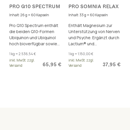
PRO Q10 SPECTRUM
PRO SOMNIA RELAX
Inhalt: 26 g = 60 Kapseln
Inhalt: 33 g = 60 Kapseln
Pro Q10 Spectrum enthält
Enthält Magnesium zur
die beiden Q10-Formen
Unterstützung von Nerven
Ubiquinon und Ubiquinol
und Psyche. Ergänzt durch
hoch bioverfügbar sowie
Lactium® und
Polyphenole, Shilajit und
patentiertem
1 kg = 2.536,54 €
1 kg = 1.150,00 €
Vitamin B3 für mehr Energie
Spargelextrakt – für eine
inkl. MwSt. zzgl.
inkl. MwSt. zzgl.
bewährte Kombination.
65,95 €
37,95 €
Versand
Versand