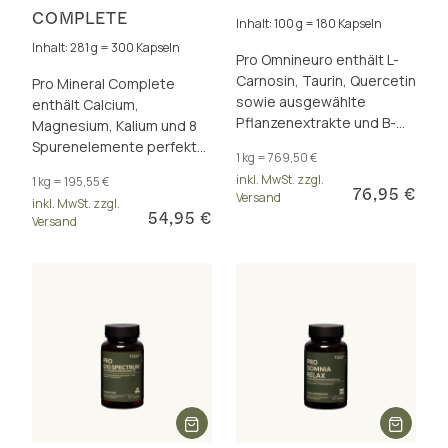
COMPLETE
Inhalt: 100 g = 180 Kapseln
Inhalt: 281 g = 300 Kapseln
Pro Omnineuro enthält L-
Carnosin, Taurin, Quercetin
Pro Mineral Complete
sowie ausgewählte
enthält Calcium,
Pflanzenextrakte und B-
Magnesium, Kalium und 8
Vitamine für starke Nerven
Spurenelemente perfekt
1 kg = 769,50 €
und eine stabile Psyche.
dosiert und als insgesamt
inkl. MwSt. zzgl.
1 kg = 195,55 €
17 hervorragend
76,95 €
Versand
inkl. MwSt. zzgl.
bioverfügbare Formen.
54,95 €
Versand