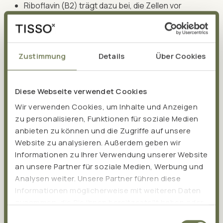
Riboflavin (B2) trägt dazu bei, die Zellen vor
oxidativem Stress zu schützen.
Riboflavin (B2), Niacin (B3), Pantothensäure (B5),
Pyridoxin (B6), Folsäure (B9) und Cobalamin (B12)
Zustimmung
Details
Über Cookies
können zur Reduzierung von Müdigkeit und
Ermüdung beitragen.
Pyridoxin (B6), Folsäure (B9) und Cobalamin (B12)
Diese Webseite verwendet Cookies
spielen eine Rolle im Homocystein-Stoffwechsel.
Wir verwenden Cookies, um Inhalte und Anzeigen
Homocystein ist ein Abfallprodukt aus dem
zu personalisieren, Funktionen für soziale Medien
menschlichen Eiweißstoffwechsel
anbieten zu können und die Zugriffe auf unsere
(Methioninstoffwechsel), das von den drei
Website zu analysieren. Außerdem geben wir
Vitaminen um- bzw. abgebaut wird.
Informationen zu Ihrer Verwendung unserer Website
Pyridoxin (B6) ist an der Cystein-Synthese beteiligt.
an unsere Partner für soziale Medien, Werbung und
Analysen weiter. Unsere Partner führen diese
Cystein ist eine Aminosäure, die als Ausgangsstoff
Informationen möglicherweise mit weiteren Daten
für verschiedene Verbindungen, darunter
zusammen, die Sie ihnen bereitgestellt haben oder
Glutathion, Coenzym A und Taurin dient.
die sie im Rahmen Ihrer Nutzung der Dienste
Einwilligungsauswahl
Cholin trägt zum Fettstoffwechsel bei.