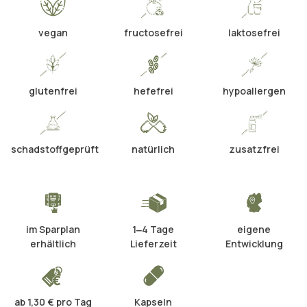
vegan
fructosefrei
laktosefrei
glutenfrei
hefefrei
hypoallergen
schadstoffgeprüft
natürlich
zusatzfrei
im Sparplan
1‒4 Tage
eigene
erhältlich
Lieferzeit
Entwicklung
ab 1,30 € pro Tag
Kapseln