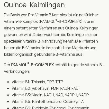
Quinoa-Keimlingen
Die Basis von Pro Vitamin B Komplex ist ein natürlicher
®
Vitamin-B-Komplex (PANMOL
-B-COMPLEX), der in
einem patentierten Verfahren aus Quinoa-Keimlingen
gewonnen wird. Dabei wachsen die Keimlinge in einer
speziellen Vitamin-B-Nährlösung heran. Die Pflanzen
bauen die B-Vitamine in ihre natürliche Matrix ein und
bilden organisch gebundene B-Vitamine aus.
®
Der
PANMOL
-B-COMPLEX
enthält folgende Vitamin-B-
Verbindungen:
Vitamin B1: Thiamin, TPP, TTP
Vitamin B2: Riboflavin, FMN, FADH, FAD
Vitamin B3: Niacin, NADH, NAD, NADPH, NADP
Vitamin B5: Pantothensäure, Coenzym A
Vitamin B6: Pyridoxin, Pyridoxol, Pyridoxamin