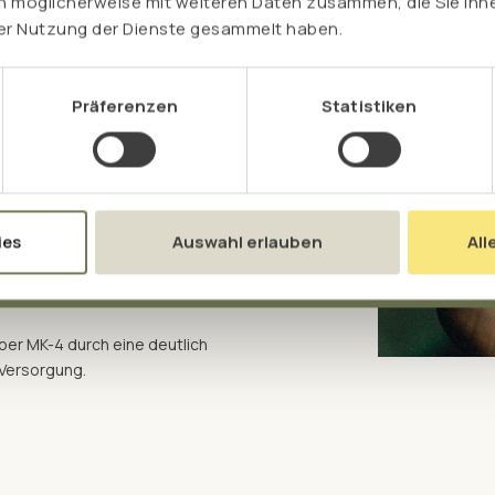
n möglicherweise mit weiteren Daten zusammen, die Sie ihne
rer Nutzung der Dienste gesammelt haben.
: Beide Vitamine arbeiten
ützt die Aufnahme von
ßend spezielle Proteine, die
Präferenzen
Statistiken
d und sich nicht in
 und K2 vollständig:
m Körper – von der
en und regulieren sich
ies
Auswahl erlauben
All
eine ausreichende
Öl 1.000 versorgt dich mit
über MK-4 durch eine deutlich
 Versorgung.