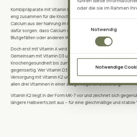
führen diese Informatione
oder die sie im Rahmen Ih
Kombipräparate mit Vitamin D3 und K2 gibt es aus gutem Grund
eng zusammen für die Knochengesundheit. Vitamin D3 unterst
Einwilligungsauswahl
Calcium aus der Nahrung im Darm. Vitamin K2 aktiviert anschlie
Notwendig
dafür sorgen, dass Calcium in Knochen und Zähne eingebaut wir
Blutgefäßen oder anderen Weichgeweben ablagert.
Doch erst mit Vitamin A wird das Zusammenspiel von Vitamin D3
Gemeinsam mit Vitamin D3 unterstützt es wichtige Prozesse i
Knochengesundheit bis zum Immunsystem. Die Vitamine ergänz
Notwendige Cook
gegenseitig. Wer Vitamin D3 einnimmt, sollte daher auch auf 
Versorgung mit Vitamin K2 und Vitamin A achten. Pro Vitamin D3 
allen drei Vitaminen in einer ausgewogenen Dosierung.
Vitamin K2 liegt in der Form MK-7 vor und zeichnet sich gegen
längere Halbwertszeit aus – für eine gleichmäßige und stabile