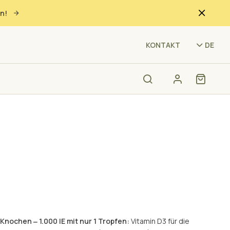
n!
(I90
KONTAKT
DE
nochen ‒ 1.000 IE mit nur 1 Tropfen:
Vitamin D3 für die