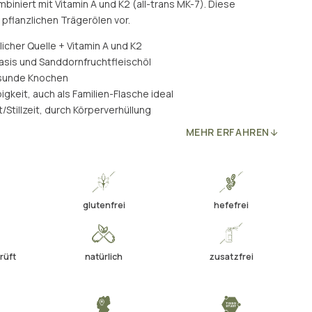
mbiniert mit Vitamin A und K2 (all-trans MK-7). Diese
 pflanzlichen Trägerölen vor.
licher Quelle + Vitamin A und K2
asis und Sanddornfruchtfleischöl
esunde Knochen
gkeit, auch als Familien-Flasche ideal
/Stillzeit, durch Körperverhüllung
MEHR ERFAHREN
glutenfrei
hefefrei
rüft
natürlich
zusatzfrei