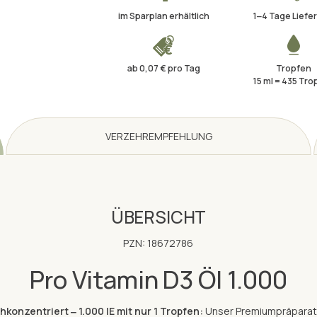
im Sparplan erhältlich
1‒4 Tage Liefer
ab 0,07 € pro Tag
Tropfen
15 ml = 435 Tro
VERZEHREMPFEHLUNG
ÜBERSICHT
PZN: 18672786
Pro Vitamin D3 Öl 1.000
hkonzentriert ‒ 1.000 IE mit nur 1 Tropfen:
Unser Premiumpräparat f