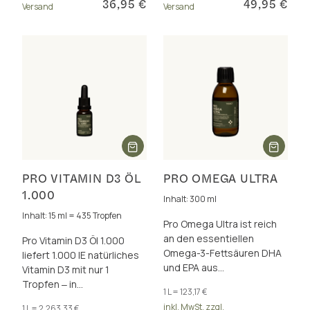
36,95 €
49,95 €
Versand
Versand
PRO VITAMIN D3 ÖL
PRO OMEGA ULTRA
1.000
Inhalt: 300 ml
Inhalt: 15 ml = 435 Tropfen
Pro Omega Ultra ist reich
an den essentiellen
Pro Vitamin D3 Öl 1.000
Omega-3-Fettsäuren DHA
liefert 1.000 IE natürliches
und EPA aus
Vitamin D3 mit nur 1
norwegischem
Tropfen ‒ in
1 L = 123,17 €
Dorschleberöl, für Gehirn,
synergistischer
inkl. MwSt. zzgl.
1 L = 2.263,33 €