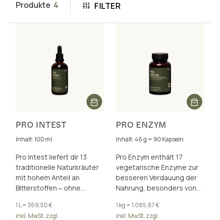
Produkte
4
FILTER
PRO INTEST
PRO ENZYM
Inhalt: 100 ml
Inhalt: 46 g = 90 Kapseln
Pro Intest liefert dir 13
Pro Enzym enthält 17
traditionelle Naturkräuter
vegetarische Enzyme zur
mit hohem Anteil an
besseren Verdauung der
Bitterstoffen ‒ ohne
Nahrung, besonders von
künstliche Aromen und
Proteinen, Ballaststoffen
1 L = 369,50 €
1 kg = 1.085,87 €
Zusatzstoffe.
und Laktose.
inkl. MwSt. zzgl.
inkl. MwSt. zzgl.