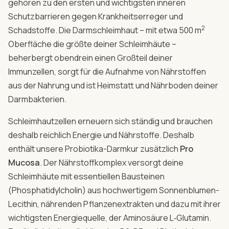
gehören zu den ersten und wichtigsten inneren
Schutzbarrieren gegen Krankheitserreger und
2
Schadstoffe. Die Darmschleimhaut – mit etwa 500 m
Oberfläche die größte deiner Schleimhäute –
beherbergt obendrein einen Großteil deiner
Immunzellen, sorgt für die Aufnahme von Nährstoffen
aus der Nahrung und ist Heimstatt und Nährboden deiner
Darmbakterien.
Schleimhautzellen erneuern sich ständig und brauchen
deshalb reichlich Energie und Nährstoffe. Deshalb
enthält unsere Probiotika-Darmkur zusätzlich
Pro
Mucosa
. Der Nährstoffkomplex versorgt deine
Schleimhäute mit essentiellen Bausteinen
(Phosphatidylcholin) aus hochwertigem Sonnenblumen-
Lecithin, nährenden Pflanzenextrakten und dazu mit ihrer
wichtigsten Energiequelle, der Aminosäure L‑Glutamin.