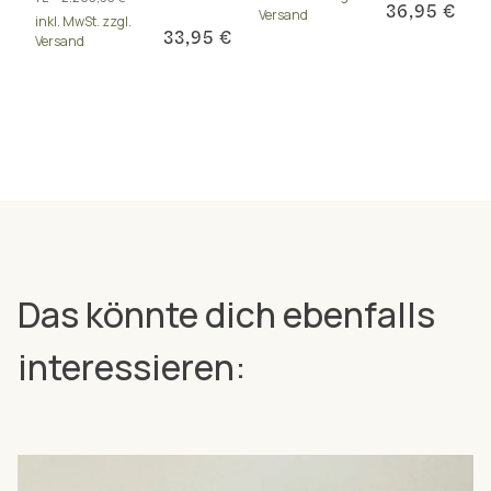
Herz und Sehkraft.
Kombination mit Vitamin A
36,95 €
Versand
inkl. MwSt. zzgl.
und K2 (all-trans MK-7).
33,95 €
Versand
Das könnte dich ebenfalls
interessieren: