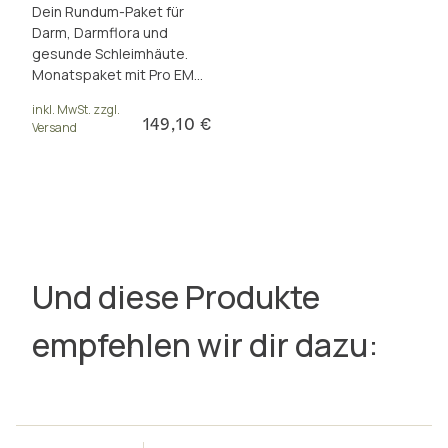
Dein Rundum-Paket für
Darm, Darmflora und
gesunde Schleimhäute.
Monatspaket mit Pro EM
san pur, Pro Präbioma und
inkl. MwSt. zzgl.
Pro Mucosa. Inkl.
149,10 €
Versand
Paketrabatt.
Und diese Produkte
empfehlen wir dir dazu: