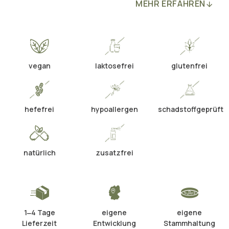
MEHR ERFAHREN
vegan
laktosefrei
glutenfrei
hefefrei
hypoallergen
schadstoffgeprüft
natürlich
zusatzfrei
1‒4 Tage
eigene
eigene
Lieferzeit
Entwicklung
Stammhaltung