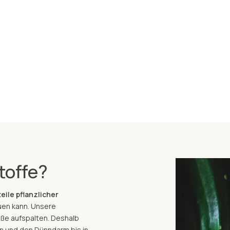
toffe?
eile pflanzlicher
uen kann. Unsere
ße aufspalten. Deshalb
n und den Dünndarm bis in