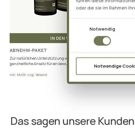
führen diese Informatione
oder die sie im Rahmen Ih
Einwilligungsauswahl
Notwendig
IN DEN WARENKORB
ABNEHM-PAKET
Zur natürlichen Unterstützung von Stoffwechsel, Blutzucker & Darm. Der
ganzheitliche Ansatz für ein bewusstes Gewichtsmanagement.
Notwendige Cook
121,96 €
inkl. MwSt. zzgl. Versand
Das sagen unsere Kunden