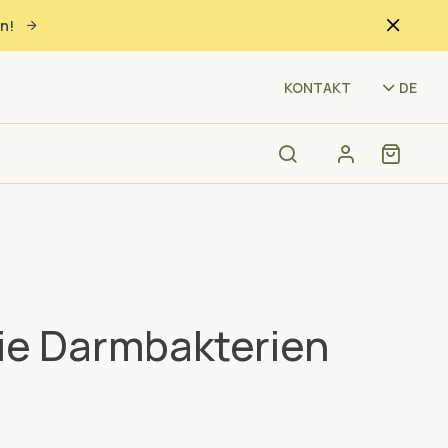
n!
(ZD
KONTAKT
DE
 die Darmbakterien