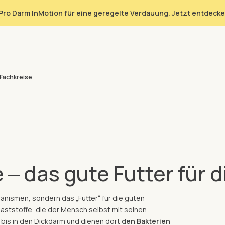
Pro Darm InMotion für eine geregelte Verdauung. Jetzt entdecke
Fachkreise
e ‒ das gute Futter für
anismen, sondern das „Futter“ für die guten
laststoffe, die der Mensch selbst mit seinen
bis in den Dickdarm und dienen dort
den Bakterien