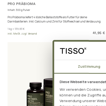
PRO PRÄBIOMA
Inhalt: 300 g Pulver
Pro Präbioma liefert 4 lösliche Ballaststoffe als Futter für deine
Darmbakterien. Inkl. Calcium und Zink für Stoffwechsel und Verdauung.
1 kg = 139,83 €
41,95 €
inkl. MwSt. zzgl. Versand
Zustimmung
Diese Webseite verwende
Wir verwenden Cookies, um
können und die Zugriffe a
Verwendung unserer Websit