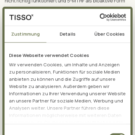
nicht richtig funktioniert und 5-MTHF als bioaktive Form
nicht gebildet werden kann. Deshalb ist es besser, wenn
Multivitaminpräparate die Folsäure in der bereits
bioaktiven Form als 5-MTHF enthalten.
Zustimmung
Details
Über Cookies
Diese Webseite verwendet Cookies
Wir verwenden Cookies, um Inhalte und Anzeigen
zu personalisieren, Funktionen für soziale Medien
anbieten zu können und die Zugriffe auf unsere
Multivitamine und
Website zu analysieren. Außerdem geben wir
Informationen zu Ihrer Verwendung unserer Website
Mineralstoffe ‒ die perfekte
an unsere Partner für soziale Medien, Werbung und
Analysen weiter. Unsere Partner führen diese
Kombi
Informationen möglicherweise mit weiteren Daten
zusammen, die Sie ihnen bereitgestellt haben oder
die sie im Rahmen Ihrer Nutzung der Dienste
Neben dem Multivitamin-Komplex sind auch die
Einwilligungsauswahl