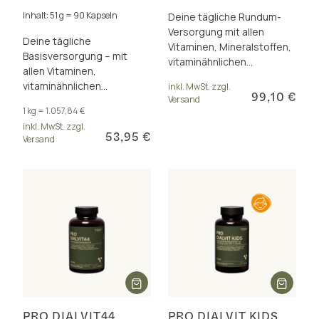
Inhalt: 51 g = 90 Kapseln
Deine tägliche Rundum-
Versorgung mit allen
Deine tägliche
Vitaminen, Mineralstoffen,
Basisversorgung – mit
vitaminähnlichen
allen Vitaminen,
Substanzen und wertvollen
vitaminähnlichen
inkl. MwSt. zzgl.
Pflanzennährstoffen
99,10 €
Versand
Substanzen, Carotinoiden
1 kg = 1.057,84 €
& Polyphenolen in einer
inkl. MwSt. zzgl.
Rezeptur
53,95 €
Versand
PRO DIALVIT44
PRO DIALVIT KIDS