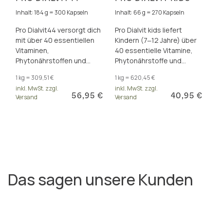
Inhalt: 184 g = 300 Kapseln
Inhalt: 66 g = 270 Kapseln
Pro Dialvit44 versorgt dich
Pro Dialvit kids liefert
mit über 40 essentiellen
Kindern (7‒12 Jahre) über
Vitaminen,
40 essentielle Vitamine,
Phytonährstoffen und
Phytonährstoffe und
Antioxidantien für Energie
Antioxidantien für Energie
1 kg = 309,51 €
1 kg = 620,45 €
und Zellschutz.
und Zellschutz.
inkl. MwSt. zzgl.
inkl. MwSt. zzgl.
56,95 €
40,95 €
Versand
Versand
Das sagen unsere Kunden