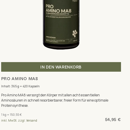
IN DEN WARENKORB
PRO AMINO MA8
Inhalt: 365 g = 420 Kapseln
Pro Amino MA8 versorgt den Körper mit allen acht essentiellen
Aminosäuren in schnell resorbierbarer, freier Form für eine optimale
Proteinsynthese.
1 kg = 150,55 €
54,95 €
inkl. MwSt. zzgl. Versand