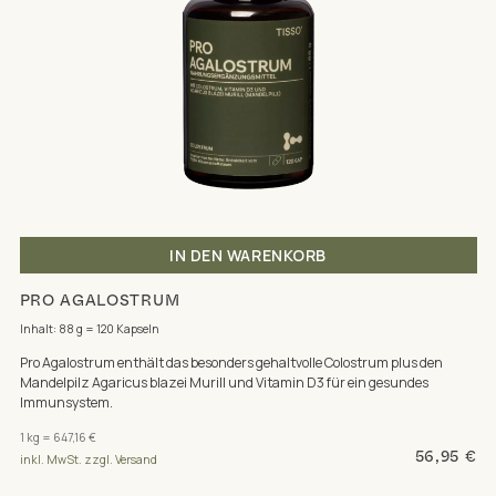
IN DEN WARENKORB
PRO AGALOSTRUM
Inhalt: 88 g = 120 Kapseln
Pro Agalostrum enthält das besonders gehaltvolle Colostrum plus den
Mandelpilz Agaricus blazei Murill und Vitamin D3 für ein gesundes
Immunsystem.
1 kg = 647,16 €
56,95 €
inkl. MwSt. zzgl. Versand