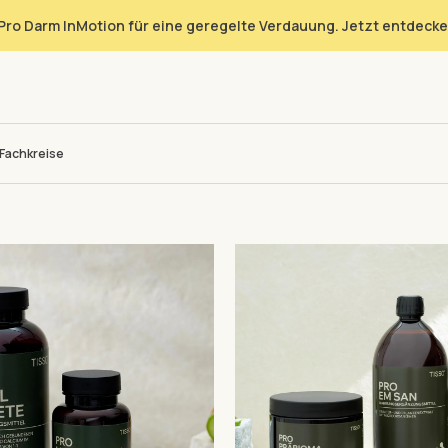
Pro Darm InMotion für eine geregelte Verdauung. Jetzt entdecke
Fachkreise