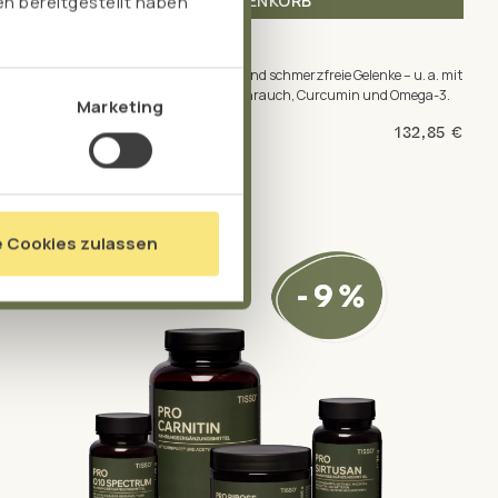
n bereitgestellt haben
IN DEN WARENKORB
GELENK-AKTIV-PAKET
Unser Gelenk-Aktiv-Paket für gesunde und schmerzfreie Gelenke – u. a. mit
UCII®-Kollagen, Gelenknährstoffen, Weihrauch, Curcumin und Omega-3.
Marketing
132,85 €
inkl. MwSt. zzgl. Versand
e Cookies zulassen