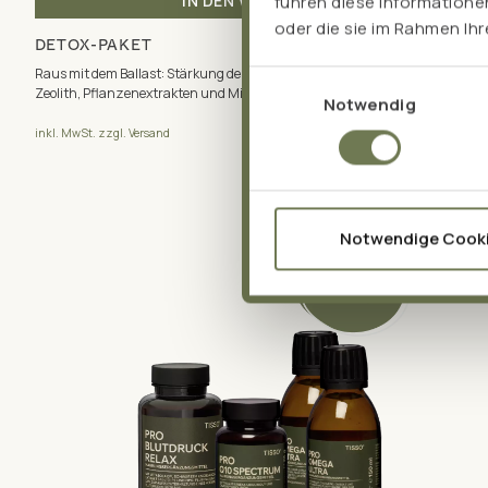
führen diese Informatione
IN DEN WARENKORB
oder die sie im Rahmen Ih
DETOX-PAKET
Raus mit dem Ballast: Stärkung der Leber & sanfte Entgiftung. Mit PMA-
Einwilligungsauswahl
Zeolith, Pflanzenextrakten und Mikronährstoffen. Inkl. Paketrabatt.
Notwendig
120,11 €
inkl. MwSt. zzgl. Versand
Notwendige Cook