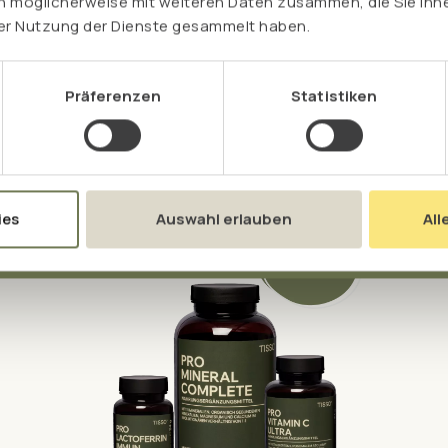
n möglicherweise mit weiteren Daten zusammen, die Sie ihne
IN DEN WARENKORB
rer Nutzung der Dienste gesammelt haben.
DETOX-PAKET PLUS
Detox-Paket plus Bio-Chlorella: Unterstützt die Leber und natürliche
Ausleitung, auch von Schwermetallen wie Quecksilber. Inkl. Paketrabatt.
Präferenzen
Statistiken
159,94 €
inkl. MwSt. zzgl. Versand
ies
Auswahl erlauben
All