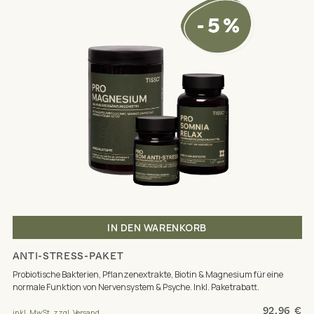
IN DEN WARENKORB
ANTI-STRESS-PAKET
Probiotische Bakterien, Pflanzenextrakte, Biotin & Magnesium für eine
normale Funktion von Nervensystem & Psyche. Inkl. Paketrabatt.
92,96 €
inkl. MwSt. zzgl. Versand