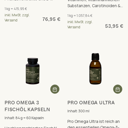
Vitamine, die zum Erhalt
Substanzen, Carotinoiden &
1 kg = 415,95 €
gesunder Schleimhäute
Polyphenolen in einer
inkl. MwSt. zzgl.
1 kg = 1.057,84 €
beitragen.
Rezeptur
76,95 €
Versand
inkl. MwSt. zzgl.
53,95 €
Versand
PRO OMEGA 3
PRO OMEGA ULTRA
FISCHÖL KAPSELN
Inhalt: 300 ml
Inhalt: 84 g = 60 Kapseln
Pro Omega Ultra ist reich an
den essentiellen Omega-3-