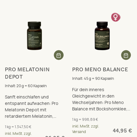
PRO MELATONIN
PRO MENO BALANCE
DEPOT
Inhalt: 45 g = 90 Kapseln
Inhalt: 20 g = 60 Kapseln
Für dein inneres
Gleichgewicht in den
Sanft einschlafen und
Wechseljahren: Pro Meno
entspannt aufwachen: Pro
Balance mit Bockshornklee,
Melatonin Depot mit
Safran, Ashwagandha &
retardiertem Melatonin,
1 kg = 998,89 €
Vitamin B6.
Kamillenblüten-Extrakt &
inkl. MwSt. zzgl.
1 kg = 1.347,50 €
Reishi – für erholsame
44,95 €
Versand
inkl. MwSt. zzgl.
Nächte