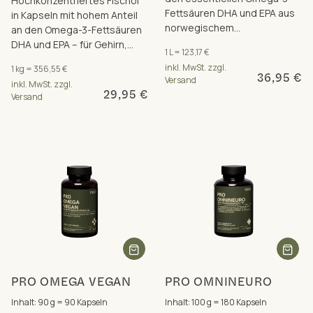
Hochkonzentriertes Fischöl
Fettsäuren DHA und EPA aus
in Kapseln mit hohem Anteil
norwegischem
an den Omega-3-Fettsäuren
Dorschleberöl, für Gehirn,
DHA und EPA – für Gehirn,
1 L = 123,17 €
Herz und Sehkraft.
Herz und Sehkraft.
inkl. MwSt. zzgl.
1 kg = 356,55 €
36,95 €
Versand
inkl. MwSt. zzgl.
29,95 €
Versand
PRO OMEGA VEGAN
PRO OMNINEURO
Inhalt: 90 g = 90 Kapseln
Inhalt: 100 g = 180 Kapseln