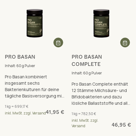
PRO BASAN
PRO BASAN
COMPLETE
Inhalt: 60 g Pulver
Inhalt: 60 g Pulver
Pro Basan kombiniert
insgesamt sechs
Pro Basan Complete enthält
Bakterienkulturen für deine
12 Stämme Milchsäure- und
tägliche Basisversorgung mit
Bifidobakterien und dazu
Milchsäure- und
lösliche Ballaststoffe und alle
1 kg = 699,17 €
Bifidobakterien.
acht B-Vitamine.
41,95 €
inkl. MwSt. zzgl. Versand
1 kg = 782,50 €
inkl. MwSt. zzgl.
46,95 €
Versand