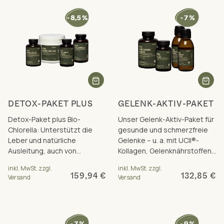
DETOX-PAKET PLUS
GELENK-AKTIV-PAKET
Detox-Paket plus Bio-
Unser Gelenk-Aktiv-Paket für
Chlorella: Unterstützt die
gesunde und schmerzfreie
Leber und natürliche
Gelenke – u. a. mit UCII®-
Ausleitung, auch von
Kollagen, Gelenknährstoffen,
Schwermetallen wie
Weihrauch, Curcumin und
inkl. MwSt. zzgl.
inkl. MwSt. zzgl.
Quecksilber. Inkl. Paketrabatt.
Omega-3.
159,94 €
132,85 €
Versand
Versand