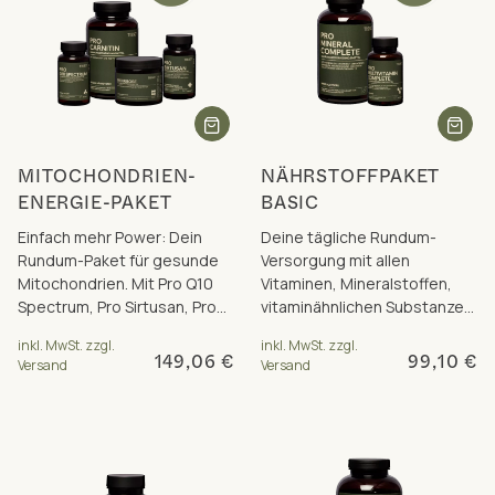
MITOCHONDRIEN-
NÄHRSTOFFPAKET
ENERGIE-PAKET
BASIC
Einfach mehr Power: Dein
Deine tägliche Rundum-
Rundum-Paket für gesunde
Versorgung mit allen
Mitochondrien. Mit Pro Q10
Vitaminen, Mineralstoffen,
Spectrum, Pro Sirtusan, Pro
vitaminähnlichen Substanzen
Carnitin + Pro Ribose.
und wertvollen
inkl. MwSt. zzgl.
inkl. MwSt. zzgl.
Pflanzennährstoffen
149,06 €
99,10 €
Versand
Versand