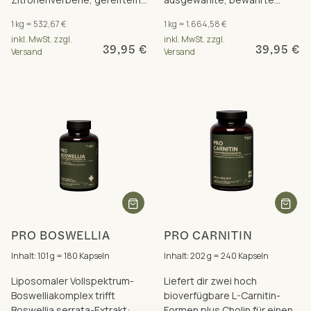
Knoblauch, OPC sowie Kalium
Pflanzenextrakte mit Chrom
1 kg = 532,67 €
1 kg = 1.664,58 €
& Vitamin B1
kombiniert.
inkl. MwSt. zzgl.
inkl. MwSt. zzgl.
39,95 €
39,95 €
Versand
Versand
PRO BOSWELLIA
PRO CARNITIN
Inhalt: 101 g = 180 Kapseln
Inhalt: 202 g = 240 Kapseln
Liposomaler Vollspektrum-
Liefert dir zwei hoch
Boswelliakomplex trifft
bioverfügbare L-Carnitin-
Boswellia serrata-Extrakt:
Formen plus Cholin für einen