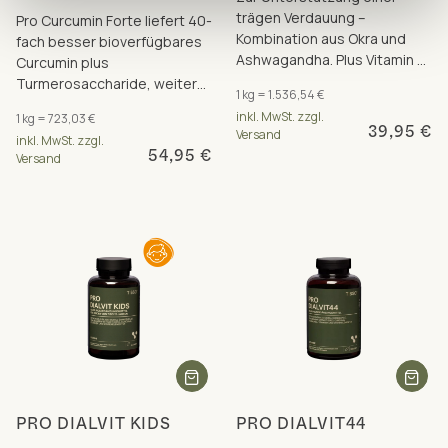
trägen Verdauung –
Pro Curcumin Forte liefert 40-
Kombination aus Okra und
fach besser bioverfügbares
Ashwagandha. Plus Vitamin B1
Curcumin plus
für eine normale Funktion des
Turmerosaccharide, weitere
1 kg = 1.536,54 €
Nervensystems.
Polyphenole und Vitamin C für
inkl. MwSt. zzgl.
1 kg = 723,03 €
Immunsystem und
39,95 €
Versand
inkl. MwSt. zzgl.
Zellschutz.
54,95 €
Versand
PRO DIALVIT KIDS
PRO DIALVIT44