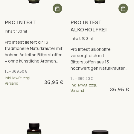
PRO INTEST
PRO INTEST
ALKOHOLFREI
Inhalt: 100 ml
Inhalt: 100 ml
Pro Intest liefert dir 13
traditionelle Naturkräuter mit
Pro Intest alkoholfrei
hohem Anteil an Bitterstoffen
versorgt dich mit
‒ ohne künstliche Aromen
Bitterstoffen aus 13
und Zusatzstoffe.
hochwertigen Naturkräutern
1 L = 369,50 €
– 100 % alkoholfrei, plus Zink
inkl. MwSt. zzgl.
1 L = 369,50 €
für deinen Stoffwechsel.
36,95 €
Versand
inkl. MwSt. zzgl.
36,95 €
Versand