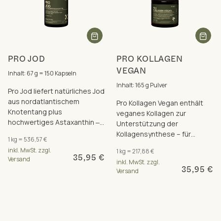
PRO JOD
PRO KOLLAGEN
VEGAN
Inhalt: 67 g = 150 Kapseln
Inhalt: 165 g Pulver
Pro Jod liefert natürliches Jod
aus nordatlantischem
Pro Kollagen Vegan enthält
Knotentang plus
veganes Kollagen zur
hochwertiges Astaxanthin ‒
Unterstützung der
für Schilddrüse,
Kollagensynthese – für
1 kg = 536,57 €
Energiestoffwechsel und
jugendliche Haut, gesunde
inkl. MwSt. zzgl.
1 kg = 217,88 €
mehr.
Knochen, Gelenke und
35,95 €
Versand
inkl. MwSt. zzgl.
Blutgefäße.
35,95 €
Versand