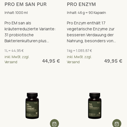
PRO EM SAN PUR
PRO ENZYM
Inhalt: 1000 ml
Inhalt: 46 g = 90 Kapseln
Pro EM san als
Pro Enzym enthält 17
kräuterreduzierte Variante:
vegetarische Enzyme zur
31 probiotische
besseren Verdauung der
Bakterienkulturen plus
Nahrung, besonders von
fermentierte Extrakte aus
Proteinen, Ballaststoffen und
1 L = 44,95 €
1 kg = 1.085,87 €
Schwarzkümmel, Ling Zhi &
Laktose.
inkl. MwSt. zzgl.
inkl. MwSt. zzgl.
Traubenkern.
44,95 €
49,95 €
Versand
Versand