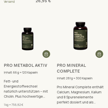
26,95 €
Versand
PRO METABOL AKTIV
PRO MINERAL
COMPLETE
Inhalt: 66 g = 120 Kapseln
Inhalt: 281 g = 300 Kapseln
Fett- und
Energiestoffwechsel
Pro Mineral Complete enthält
natürlich unterstützen – mit
Calcium, Magnesium, Kalium
Cholin. Plus hochwertige
und 8 Spurenelemente
Pflanzenextrakte in
perfekt dosiert und als
1 kg = 756,82 €
Markenrohstoff-Qualität.
insgesamt 17 hervorragend