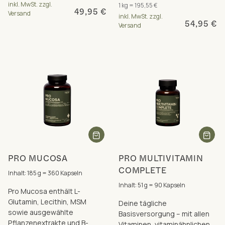
inkl. MwSt. zzgl.
1 kg = 195,55 €
bioverfügbare Formen.
49,95 €
Versand
inkl. MwSt. zzgl.
54,95 €
Versand
PRO MUCOSA
PRO MULTIVITAMIN
COMPLETE
Inhalt: 185 g = 360 Kapseln
Inhalt: 51 g = 90 Kapseln
Pro Mucosa enthält L-
Glutamin, Lecithin, MSM
Deine tägliche
sowie ausgewählte
Basisversorgung – mit allen
Pflanzenextrakte und B-
Vitaminen, vitaminähnlichen