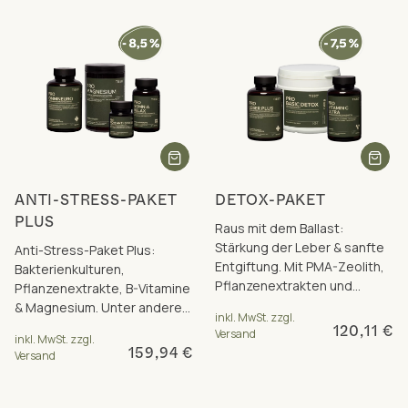
ANTI-STRESS-PAKET
DETOX-PAKET
PLUS
Raus mit dem Ballast:
Stärkung der Leber & sanfte
Anti-Stress-Paket Plus:
Entgiftung. Mit PMA-Zeolith,
Bakterienkulturen,
Pflanzenextrakten und
Pflanzenextrakte, B-Vitamine
Mikronährstoffen. Inkl.
& Magnesium. Unter anderem
inkl. MwSt. zzgl.
Paketrabatt.
mit Biotin und Magnesium für
120,11 €
Versand
inkl. MwSt. zzgl.
Nerven & Psyche.
159,94 €
Versand