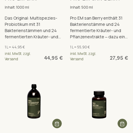
Inhalt: 1000 ml
Inhalt: 500 ml
Das Original: Multispezies-
Pro EM san Berry enthält 31
Probiotikum mit 31
Bakterienstämme und 24
Bakterienstämmen und 24
fermentierte Kräuter- und
fermentierten Kräuter- und
Pflanzenextrakte ‒ dazu eine
Pflanzen-Extrakten. 30 Mrd.
Süße aus Himbeer-Aroma
1 L = 44,95 €
1 L = 55,90 €
KBE/Tagesdosis. Frei von
und Stevia.
inkl. MwSt. zzgl.
inkl. MwSt. zzgl.
Zusätzen.
44,95 €
27,95 €
Versand
Versand