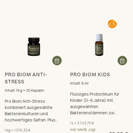
PRO BIOM ANTI-
PRO BIOM KIDS
STRESS
Inhalt: 8 ml
Inhalt: 19 g = 30 Kapseln
Flüssiges Probiotikum für
Kinder (0–6 Jahre) mit
Pro Biom Anti-Stress
ausgewählten
kombiniert ausgewählte
Bakterienstämmen zur
Bakterienkulturen und
Unterstützung von
hochwertiges Safran. Plus
1 L = 3.743,75 €
Darmaufbau und
Biotin für Nervensystem,
inkl. MwSt. zzgl.
1 kg = 1.576,32 €
Immunsystem
Psyche und Regeneration.