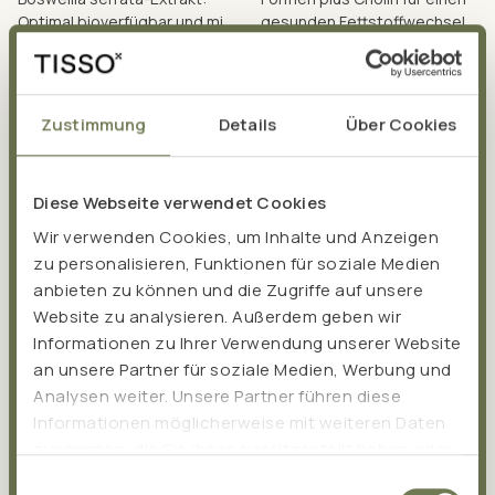
Optimal bioverfügbar und mit
gesunden Fettstoffwechsel.
einem hohen Gehalt an
Ideal für Sportler und
1 kg = 365,84 €
1 kg = 153,22 €
Boswelliasäuren.
Vegetarier/Veganer.
inkl. MwSt. zzgl.
inkl. MwSt. zzgl.
36,95 €
30,95 €
Versand
Versand
Zustimmung
Details
Über Cookies
Diese Webseite verwendet Cookies
Wir verwenden Cookies, um Inhalte und Anzeigen
zu personalisieren, Funktionen für soziale Medien
anbieten zu können und die Zugriffe auf unsere
Website zu analysieren. Außerdem geben wir
Informationen zu Ihrer Verwendung unserer Website
an unsere Partner für soziale Medien, Werbung und
PRO CHLORELLA
PRO CURCUMIN
Analysen weiter. Unsere Partner führen diese
Informationen möglicherweise mit weiteren Daten
Inhalt: 300 g = 600 Tabletten
Inhalt: 39 g = 60 Kapseln
zusammen, die Sie ihnen bereitgestellt haben oder
Die grüne Super-Alge in Bio-
Pro Curcumin liefert dir
die sie im Rahmen Ihrer Nutzung der Dienste
Einwilligungsauswahl
Qualität: Pro Chlorella mit 100
hochkonzentriertes