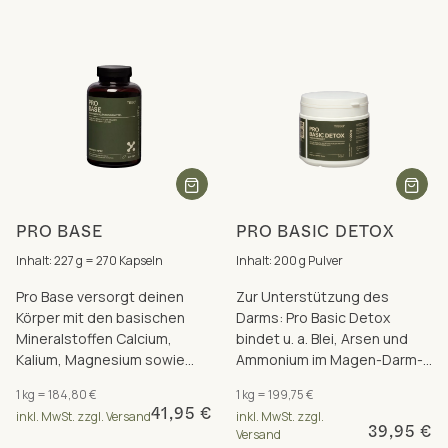
PRO BASE
PRO BASIC DETOX
Inhalt: 227 g = 270 Kapseln
Inhalt: 200 g Pulver
Pro Base versorgt deinen
Zur Unterstützung des
Körper mit den basischen
Darms: Pro Basic Detox
Mineralstoffen Calcium,
bindet u. a. Blei, Arsen und
Kalium, Magnesium sowie
Ammonium im Magen-Darm-
Zink für einen gesunden
Trakt und entlastet so auch
1 kg = 184,80 €
1 kg = 199,75 €
Säure-Basen-Haushalt.
Leber und Nieren.
41,95 €
inkl. MwSt. zzgl. Versand
inkl. MwSt. zzgl.
39,95 €
Versand