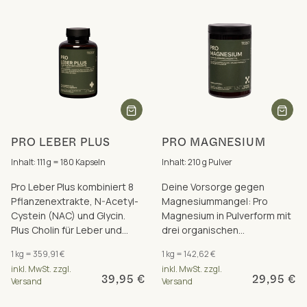
PRO LEBER PLUS
PRO MAGNESIUM
Inhalt: 111 g = 180 Kapseln
Inhalt: 210 g Pulver
Pro Leber Plus kombiniert 8
Deine Vorsorge gegen
Pflanzenextrakte, N-Acetyl-
Magnesiummangel: Pro
Cystein (NAC) und Glycin.
Magnesium in Pulverform mit
Plus Cholin für Leber und
drei organischen
Fettstoffwechsel und Selen
Magnesiumformen – plus
1 kg = 359,91 €
1 kg = 142,62 €
zum Zellschutz.
resistentes Dextrin für dein
inkl. MwSt. zzgl.
inkl. MwSt. zzgl.
Mikrobiom.
39,95 €
29,95 €
Versand
Versand