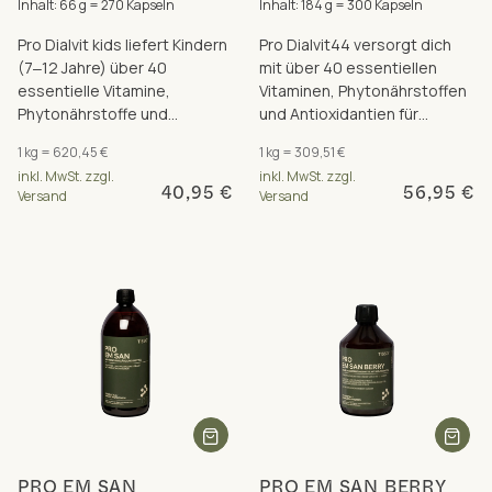
Inhalt: 66 g = 270 Kapseln
Inhalt: 184 g = 300 Kapseln
Pro Dialvit kids liefert Kindern
Pro Dialvit44 versorgt dich
(7‒12 Jahre) über 40
mit über 40 essentiellen
essentielle Vitamine,
Vitaminen, Phytonährstoffen
Phytonährstoffe und
und Antioxidantien für
Antioxidantien für Energie
Energie und Zellschutz.
1 kg = 620,45 €
1 kg = 309,51 €
und Zellschutz.
inkl. MwSt. zzgl.
inkl. MwSt. zzgl.
40,95 €
56,95 €
Versand
Versand
PRO EM SAN
PRO EM SAN BERRY