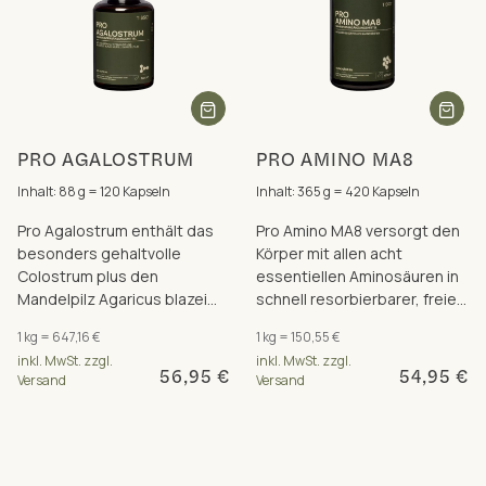
PRO AGALOSTRUM
PRO AMINO MA8
Inhalt: 88 g = 120 Kapseln
Inhalt: 365 g = 420 Kapseln
Pro Agalostrum enthält das
Pro Amino MA8 versorgt den
besonders gehaltvolle
Körper mit allen acht
Colostrum plus den
essentiellen Aminosäuren in
Mandelpilz Agaricus blazei
schnell resorbierbarer, freier
Murill und Vitamin D3 für ein
Form für eine optimale
1 kg = 647,16 €
1 kg = 150,55 €
gesundes Immunsystem.
Proteinsynthese.
inkl. MwSt. zzgl.
inkl. MwSt. zzgl.
56,95 €
54,95 €
Versand
Versand