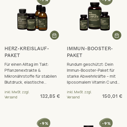
HERZ-KREISLAUF-
IMMUN-BOOSTER-
PAKET
PAKET
Für einen Alltag im Takt:
Rundum geschützt: Dein
Pflanzenextrakte &
Immun-Booster-Paket für
Mikronährstoffe für stabilen
starke Abwehrkräfte – mit
Blutdruck, elastische
liposomalem Vitamin C und
Blutgefäße & ein vitales Herz.
Quercetin, Lactoferrin, Zink,
inkl. MwSt. zzgl.
inkl. MwSt. zzgl.
Inkl. Paketrabatt.
Selen und mehr.
132,85 €
150,01 €
Versand
Versand