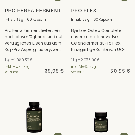
PRO FERRA FERMENT
PRO FLEX
Inhalt: 33 g = 60 Kapseln
Inhalt: 25 g = 60 Kapseln
Pro Ferra Ferment liefert ein
Bye bye Osteo Complete ‒
hoch bioverfügbares und gut
unsere neue innovative
verträgliches Eisen aus dem
Gelenkformel ist Pro Flex!
Koji-Pilz Aspergillus oryzae ‒
Einzigartige Kombi von UC-
plus Vitamin C und B-
II®-Kollagen, Weihrauch,
1 kg = 1.089,39 €
1 kg = 2.038,00 €
Vitamine.
Gelenknährstoffen & Bor.
inkl. MwSt. zzgl.
inkl. MwSt. zzgl.
35,95 €
50,95 €
Versand
Versand