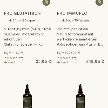
PRO GLUTATHION
PRO IMMUPEC
Inhalt: 74 g = 120 Kapseln
Inhalt: 14 g = 30 Kapseln
N-Acetylcystein (NAC), Glycin
Pro Immupec ist ein
plus Selen: Pro Glutathion
Naturstoffpräparat mit
erhöht den
wertvollen fermentierten
Glutathionspiegel, wirkt
Polypeptiden und Vitamin D3
antioxidativ, zellreinigend und
zur Unterstützung des
1 kg = 445,27 €
1 kg = 39.282,14 €
immunstärkend.
Immunsystems.
inkl. MwSt. zzgl.
inkl. MwSt. zzgl.
32,95 €
549,95 €
Versand
Versand