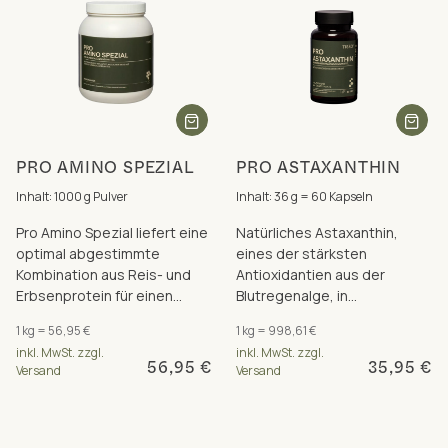
PRO AMINO SPEZIAL
PRO ASTAXANTHIN
Inhalt: 1000 g Pulver
Inhalt: 36 g = 60 Kapseln
Pro Amino Spezial liefert eine
Natürliches Astaxanthin,
optimal abgestimmte
eines der stärksten
Kombination aus Reis- und
Antioxidantien aus der
Erbsenprotein für einen
Blutregenalge, in
besonders hohen
hochwertigem nativem
1 kg = 56,95 €
1 kg = 998,61 €
Proteingehalt von über 80 %.
Olivenöl. Vegan und
inkl. MwSt. zzgl.
inkl. MwSt. zzgl.
Carrageen-frei.
56,95 €
35,95 €
Versand
Versand