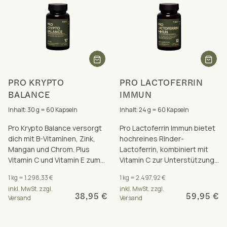
PRO KRYPTO
PRO LACTOFERRIN
BALANCE
IMMUN
Inhalt: 30 g = 60 Kapseln
Inhalt: 24 g = 60 Kapseln
Pro Krypto Balance versorgt
Pro Lactoferrin Immun bietet
dich mit B-Vitaminen, Zink,
hochreines Rinder-
Mangan und Chrom. Plus
Lactoferrin, kombiniert mit
Vitamin C und Vitamin E zum
Vitamin C zur Unterstützung
Schutz der Zellen vor
der Abwehrkräfte und des
1 kg = 1.298,33 €
1 kg = 2.497,92 €
oxidativem Stress.
Eisenhaushalts
inkl. MwSt. zzgl.
inkl. MwSt. zzgl.
38,95 €
59,95 €
Versand
Versand