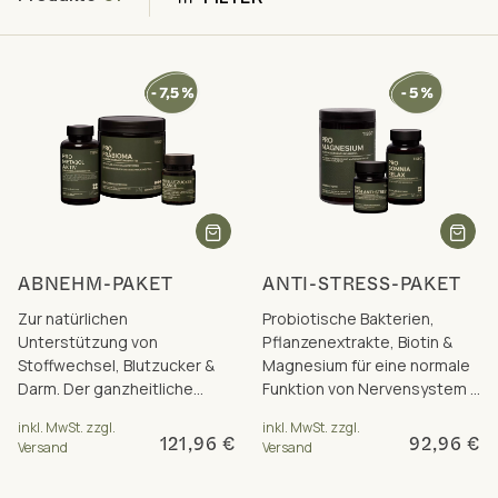
ABNEHM-PAKET
ANTI-STRESS-PAKET
Zur natürlichen
Probiotische Bakterien,
Unterstützung von
Pflanzenextrakte, Biotin &
Stoffwechsel, Blutzucker &
Magnesium für eine normale
Darm. Der ganzheitliche
Funktion von Nervensystem &
Ansatz für ein bewusstes
Psyche. Inkl. Paketrabatt.
inkl. MwSt. zzgl.
inkl. MwSt. zzgl.
Gewichtsmanagement.
121,96 €
92,96 €
Versand
Versand