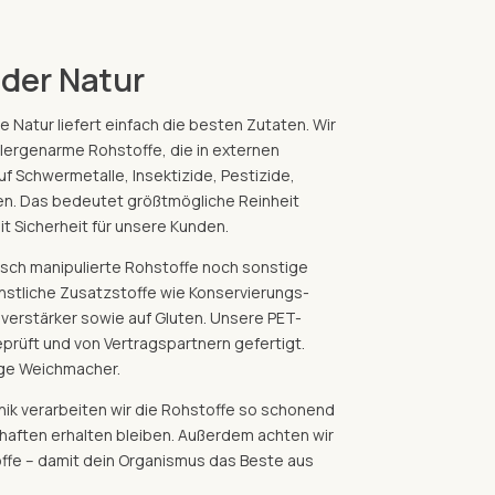
 der Natur
ie Natur liefert einfach die besten Zutaten. Wir
allergenarme Rohstoffe, die in externen
f Schwermetalle, Insektizide, Pestizide,
den. Das bedeutet größtmögliche Reinheit
it Sicherheit für unsere Kunden.
sch manipulierte Rohstoffe noch sonstige
nstliche Zusatzstoffe wie Konservierungs-
erstärker sowie auf Gluten. Unsere PET-
rüft und von Vertragspartnern gefertigt.
ige Weichmacher.
k verarbeiten wir die Rohstoffe so schonend
chaften erhalten bleiben. Außerdem achten wir
toffe – damit dein Organismus das Beste aus