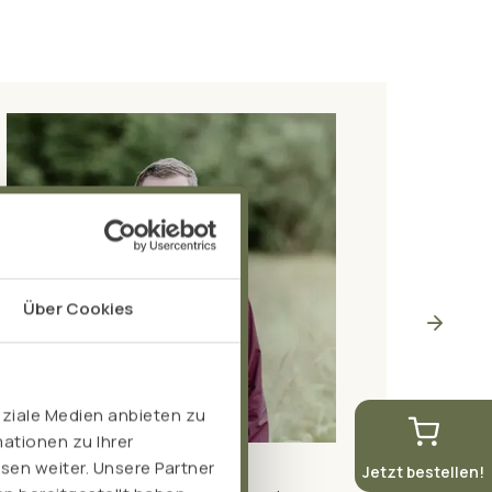
Über Cookies
oziale Medien anbieten zu
ationen zu Ihrer
sen weiter. Unsere Partner
Reinhard Wähler
Sabine 
Jetzt bestellen!