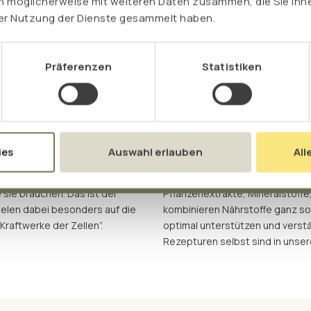
n möglicherweise mit weiteren Daten zusammen, die Sie ihne
Head of Sales and Marketing
rer Nutzung der Dienste gesammelt haben.
Präferenzen
Statistiken
ffkonzept
Die Kombinatio
ies
Auswahl erlauben
All
örpers können ihre vielfältigen
Die Natur liefert keine Monoprä
 sie brauchen. Das ist der
Pflanzenextrakte, Mineralstoffe
elen dabei besonders auf die
kombinieren Nährstoffe ganz so,
raftwerke der Zellen”.
optimal unterstützen und verstär
Rezepturen selbst sind in unse