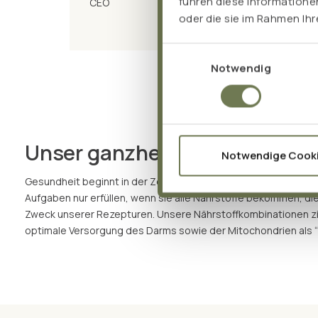
führen diese Informatione
CEO
oder die sie im Rahmen Ih
Einwilligungsauswahl
Notwendig
Unser ganzheitliches Nährsto
Notwendige Cook
Gesundheit beginnt in der Zelle: Die Billionen Zellen unseres K
Aufgaben nur erfüllen, wenn sie alle Nährstoffe bekommen, die
Zweck unserer Rezepturen. Unsere Nährstoffkombinationen zi
optimale Versorgung des Darms sowie der Mitochondrien als “K