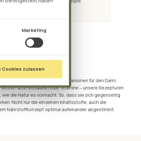
n bereitgestellt haben
Head of Research and Developement
Event M
Marketing
n macht’s
e Cookies zulassen
parate. Wir auch nicht. Ob Mikroorganismen für den Darm,
, Amino- und Fettsäuren oder Vitamine ‒ unsere Rezepturen
 wie die Natur es vormacht: So, dass sie sich gegenseitig
ken. Nicht nur die einzelnen Inhaltsstoffe, auch die
rem Nährstoffkonzept optimal aufeinander abgestimmt.