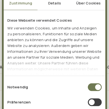
Zustimmung
Details
Über Cookies
Diese Webseite verwendet Cookies
CONFIRM INFORMATION
Wir verwenden Cookies, um Inhalte und Anzeigen
zu personalisieren, Funktionen für soziale Medien
anbieten zu können und die Zugriffe auf unsere
Website zu analysieren. Außerdem geben wir
Informationen zu Ihrer Verwendung unserer Website
an unsere Partner für soziale Medien, Werbung und
Analysen weiter. Unsere Partner führen diese
SSION - SINCE 1999
THE BEST OF NATURE AND SC
Informationen möglicherweise mit weiteren Daten
zusammen, die Sie ihnen bereitgestellt haben oder
die sie im Rahmen Ihrer Nutzung der Dienste
Product pages
Einwilligungsauswahl
gesammelt haben.
Notwendig
Application Areas
Präferenzen