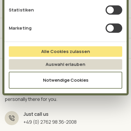
Health Blog
Statistiken
About us
Marketing
Services
Alle Cookies zulassen
Auswahl erlauben
Your direct connection to TISSO
Notwendige Cookies
From Monday to Friday between 9 am and 4 pm we are
personally there for you.
Just call us
+49 (0) 2762 98 36-2008