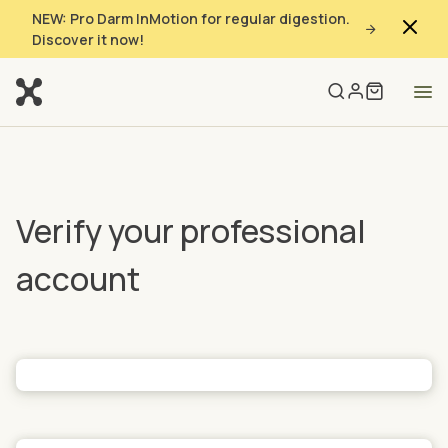
NEW: Pro Darm InMotion for regular digestion.
Discover it now!
Verify your professional
account