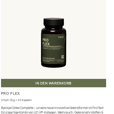
IN DEN WARENKORB
PRO FLEX
Inhalt: 25 g = 60 Kapseln
Bye bye Osteo Complete ‒ unsere neue innovative Gelenkformel ist Pro Flex!
Einzigartige Kombi von UC-II®-Kollagen, Weihrauch, Gelenknährstoffen &