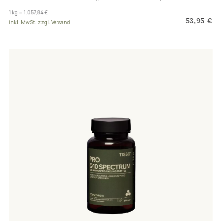
1 kg = 1.057,84 €
53,95 €
inkl. MwSt. zzgl. Versand