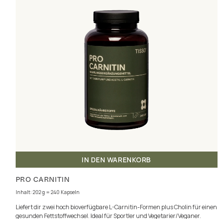
IN DEN WARENKORB
PRO CARNITIN
Inhalt: 202 g = 240 Kapseln
Liefert dir zwei hoch bioverfügbare L-Carnitin-Formen plus Cholin für einen
gesunden Fettstoffwechsel. Ideal für Sportler und Vegetarier/Veganer.