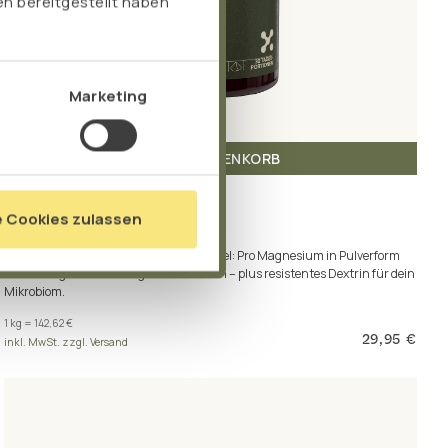
n bereitgestellt haben
Marketing
IN DEN WARENKORB
PRO MAGNESIUM
e Cookies zulassen
Inhalt: 210 g Pulver
Deine Vorsorge gegen Magnesiummangel: Pro Magnesium in Pulverform
mit drei organischen Magnesiumformen – plus resistentes Dextrin für dein
Mikrobiom.
1 kg = 142,62 €
29,95 €
inkl. MwSt. zzgl. Versand