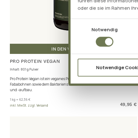
führen diese Informatione
oder die sie im Rahmen Ih
Einwilligungsauswahl
Notwendig
IN DEN WARENKORB
PRO PROTEIN VEGAN
Notwendige Cook
Inhalt: 801 g Pulver
Pro Protein Vegan ist ein veganes Proteinpulver aus Erbsen und
Fababohnen sowie dem Bakterienstamm Bacillus subtilis. Für Muskelerhalt
und -aufbau.
1 kg = 62,36 €
49,95 €
inkl. MwSt. zzgl. Versand