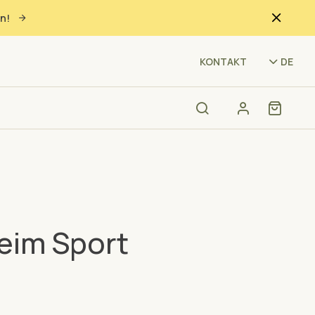
n!
(7W
KONTAKT
DE
eim Sport