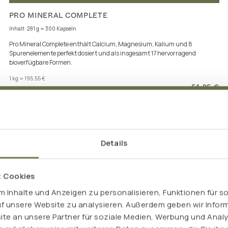
PRO MINERAL COMPLETE
Inhalt: 281 g = 300 Kapseln
Pro Mineral Complete enthält Calcium, Magnesium, Kalium und 8
Spurenelemente perfekt dosiert und als insgesamt 17 hervorragend
bioverfügbare Formen.
1 kg = 195,55 €
54,95 €
inkl. MwSt. zzgl. Versand
Details
t Cookies
 Inhalte und Anzeigen zu personalisieren, Funktionen für s
uf unsere Website zu analysieren. Außerdem geben wir Inform
e an unsere Partner für soziale Medien, Werbung und Analy