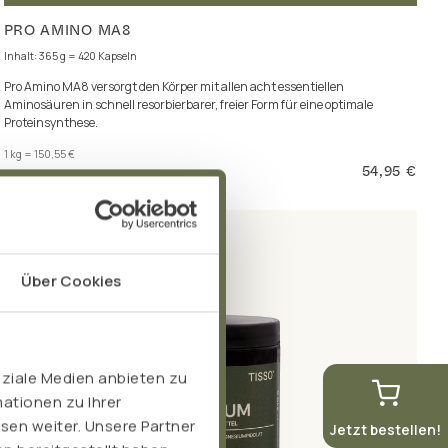
PRO AMINO MA8
Inhalt: 365 g = 420 Kapseln
Pro Amino MA8 versorgt den Körper mit allen acht essentiellen
Aminosäuren in schnell resorbierbarer, freier Form für eine optimale
Proteinsynthese.
1 kg = 150,55 €
54,95 €
inkl. MwSt. zzgl. Versand
Über Cookies
oziale Medien anbieten zu
ationen zu Ihrer
sen weiter. Unsere Partner
Jetzt bestellen!