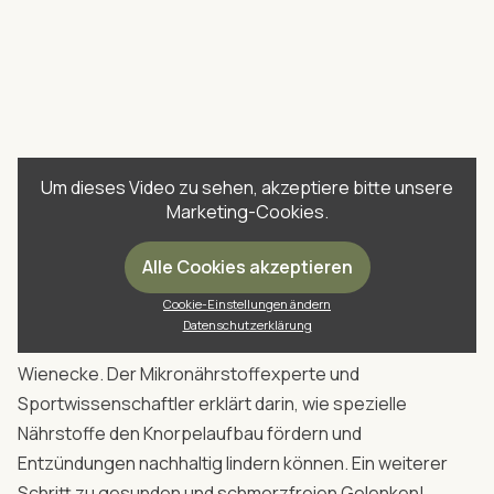
Um dieses Video zu sehen, akzeptiere bitte unsere
Marketing-Cookies.
Du möchtest noch mehr zur Anwendung der Nährstoffe
und Produkte unseres Gelenk-Aktiv-Paketes bei
Alle Cookies akzeptieren
Gelenkproblemen erfahren? Dann empfehlen wir dir das
Cookie-Einstellungen ändern
Interview
"Die natürliche Alternative zu
Datenschutzerklärung
Medikamenten bei Gelenkbeschwerden"
mit Prof. Dr.
Wienecke. Der Mikronährstoffexperte und
Sportwissenschaftler erklärt darin, wie spezielle
Nährstoffe den Knorpelaufbau fördern und
Entzündungen nachhaltig lindern können. Ein weiterer
Schritt zu gesunden und schmerzfreien Gelenken!