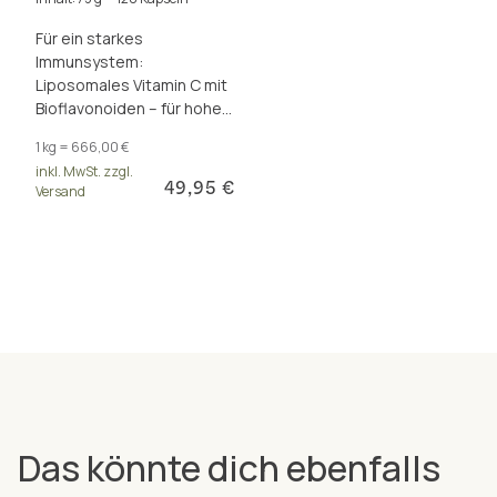
Für ein starkes
Immunsystem:
Liposomales Vitamin C mit
Bioflavonoiden – für hohe
Vitamin-C-Spiegel über 12
1 kg = 666,00 €
Stunden. 7-fach besser
inkl. MwSt. zzgl.
bioverfügbar.
49,95 €
Versand
Das könnte dich ebenfalls