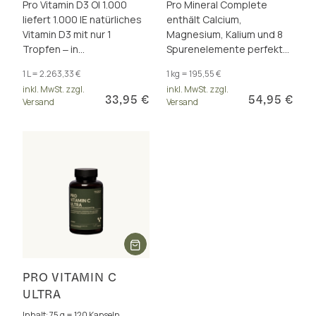
Pro Vitamin D3 Öl 1.000
Pro Mineral Complete
liefert 1.000 IE natürliches
enthält Calcium,
Vitamin D3 mit nur 1
Magnesium, Kalium und 8
Tropfen ‒ in
Spurenelemente perfekt
synergistischer
dosiert und als insgesamt
1 L = 2.263,33 €
1 kg = 195,55 €
Kombination mit Vitamin A
17 hervorragend
inkl. MwSt. zzgl.
inkl. MwSt. zzgl.
und K2 (all-trans MK-7).
bioverfügbare Formen.
33,95 €
54,95 €
Versand
Versand
PRO VITAMIN C
ULTRA
Inhalt: 75 g = 120 Kapseln