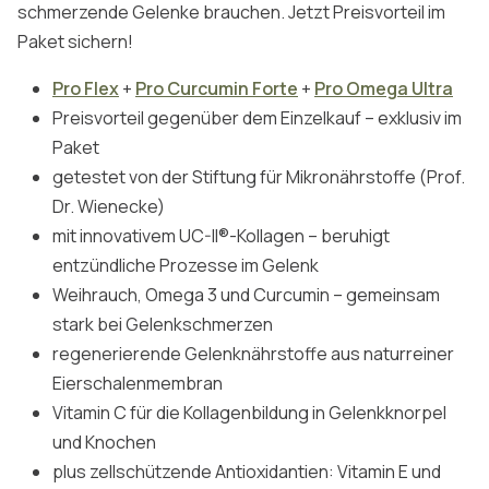
schmerzende Gelenke brauchen. Jetzt Preisvorteil im
Paket sichern!
Pro Flex
+
Pro Curcumin Forte
+
Pro Omega Ultra
Preisvorteil gegenüber dem Einzelkauf – exklusiv im
Paket
getestet von der Stiftung für Mikronährstoffe (Prof.
Dr. Wienecke)
mit innovativem UC-II®-Kollagen – beruhigt
entzündliche Prozesse im Gelenk
Weihrauch, Omega 3 und Curcumin – gemeinsam
stark bei Gelenkschmerzen
regenerierende Gelenknährstoffe aus naturreiner
Eierschalenmembran
Vitamin C für die Kollagenbildung in Gelenkknorpel
und Knochen
plus zellschützende Antioxidantien: Vitamin E und