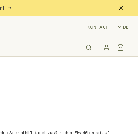
n!
(KB
KONTAKT
DE
mino Spezial hilft dabei, zusätzlichen Eiweißbedarf auf