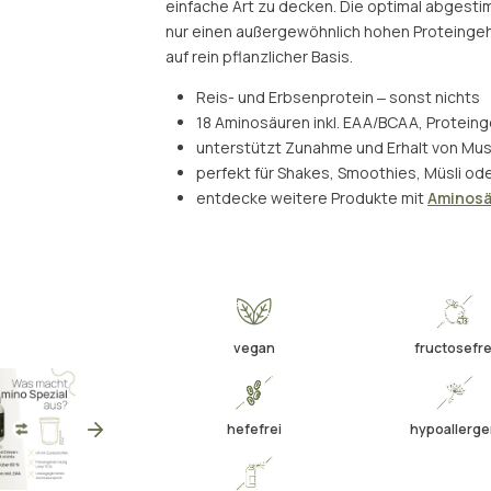
einfache Art zu decken. Die optimal abgesti
nur einen außergewöhnlich hohen Proteingeha
auf rein pflanzlicher Basis.
Reis- und Erbsenprotein ‒ sonst nichts
18 Aminosäuren inkl. EAA/BCAA, Protein
unterstützt Zunahme und Erhalt von M
perfekt für Shakes, Smoothies, Müsli o
entdecke weitere Produkte mit
Aminos
vegan
fructosefre
hefefrei
hypoallerg