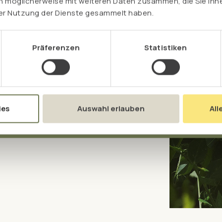
n möglicherweise mit weiteren Daten zusammen, die Sie ihne
as
rer Nutzung der Dienste gesammelt haben.
Präferenzen
Statistiken
gänzen: Beide haben ein
n den „Muskel-Aminosäuren”
 zum Beispiel Milch- oder
eweils genau die Aminosäuren
ies
Auswahl erlauben
All
nd essentielles Methionin,