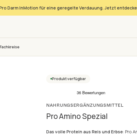
Pro Darm InMotion für eine geregelte Verdauung. Jetzt entdecke
Fachkreise
Produkt verfügbar
NAHRUNGSERGÄNZUNGSMITTEL
Pro Amino Spezial
Das volle Protein aus Reis und Erbse
: Pro A