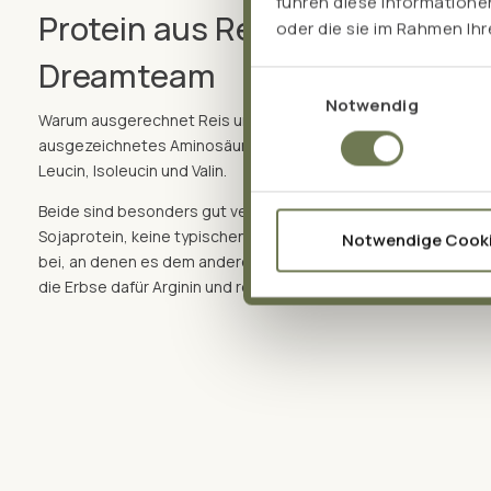
führen diese Informatione
Protein aus Reis und Erbse – d
oder die sie im Rahmen Ih
Dreamteam
Einwilligungsauswahl
Notwendig
Warum ausgerechnet Reis und Erbse? Weil sie sich perfekt er
ausgezeichnetes Aminosäurenprofil mit einem hohen Anteil a
Leucin, Isoleucin und Valin.
Beide sind besonders gut verdaulich und enthalten, anders als
Sojaprotein, keine typischen Allergene. Und: Beide steuern j
Notwendige Cook
bei, an denen es dem anderen mangelt – Reis liefert Cystein u
die Erbse dafür Arginin und reichlich essentielles Lysin.