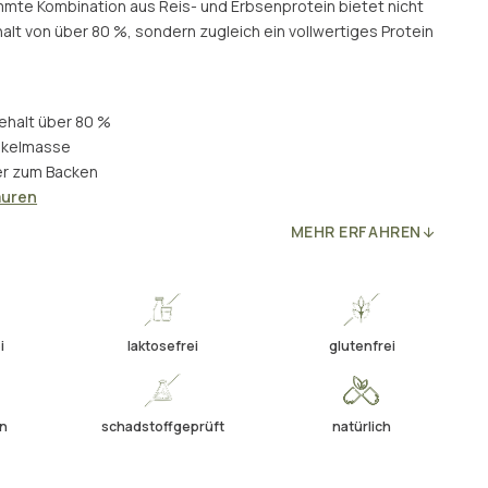
mmte Kombination aus Reis- und Erbsenprotein bietet nicht
lt von über 80 %, sondern zugleich ein vollwertiges Protein
gehalt über 80 %
uskelmasse
der zum Backen
äuren
MEHR ERFAHREN
i
laktosefrei
glutenfrei
en
schadstoffgeprüft
natürlich