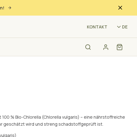
n!
(VX
KONTAKT
DE
t 100 % Bio-Chlorella (Chlorella vulgaris) – eine nährstoffreiche
hr geschätzt wird und streng schadstoffgeprüft ist.
vulgaris)