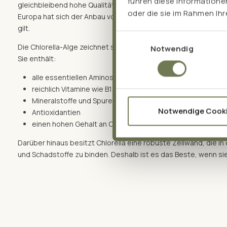
führen diese Informatione
gleichbleibend hohe Qualität und Reinheit zu gewährleisten. 
oder die sie im Rahmen Ih
Europa hat sich der Anbau von Chlorella etabliert, da sie als
gilt.
Einwilligungsauswahl
Die Chlorella-Alge zeichnet sich durch einen hohen Anteil an N
Notwendig
Sie enthält:
alle essentiellen Aminosäuren
reichlich Vitamine wie B12
Mineralstoffe und Spurenelemente
Notwendige Cook
Antioxidantien
einen hohen Gehalt an Chlorophyll, das Chlorella ihre inten
Darüber hinaus besitzt Chlorella eine robuste Zellwand, die in
und Schadstoffe zu binden. Deshalb ist es das Beste, wenn sie 