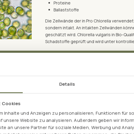
Proteine
Ballaststoffe
Die Zellwände der in Pro Chlorella verwendet
sondern intakt. An intakten Zellwänden kön
geschätzt wird. Chlorella vulgaris in Bio-Qua
Schadstoffe geprüft und wird unter kontroll
Details
t Cookies
, die zu den ältesten
 Inhalte und Anzeigen zu personalisieren, Funktionen für s
s zwei Milliarden Jahren und
uf unsere Website zu analysieren. Außerdem geben wir Inform
ingungen zu überleben.
e an unsere Partner für soziale Medien, Werbung und Analy
ezüchtet, um eine