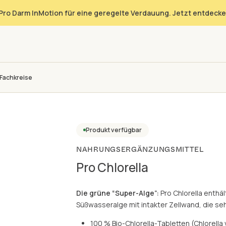
Pro Darm InMotion für eine geregelte Verdauung. Jetzt entdecke
Fachkreise
Produkt verfügbar
NAHRUNGSERGÄNZUNGSMITTEL
Pro Chlorella
Die grüne “Super-Alge”:
Pro Chlorella enthäl
Süßwasseralge mit intakter Zellwand, die se
100 % Bio-Chlorella-Tabletten (Chlorella 