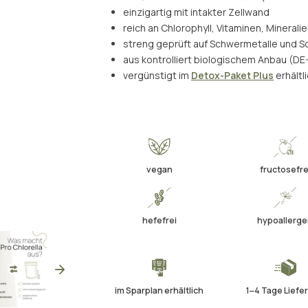
einzigartig mit intakter Zellwand
reich an Chlorophyll, Vitaminen, Minerali
streng geprüft auf Schwermetalle und S
aus kontrolliert biologischem Anbau (D
vergünstigt im
Detox-Paket Plus
erhältl
vegan
fructosefre
hefefrei
hypoallerg
im Sparplan erhältlich
1‒4 Tage Liefer