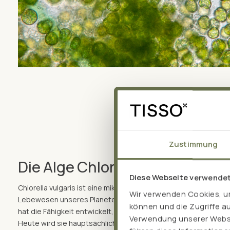
Zustimmung
Die Alge Chlorella vulgaris
Diese Webseite verwende
Chlorella vulgaris ist eine mikroskopisch kleine Süßwasseralge
Wir verwenden Cookies, um
Lebewesen unseres Planeten gehört. Sie existiert seit mehr al
können und die Zugriffe a
hat die Fähigkeit entwickelt, unter verschiedenen Umweltbed
Verwendung unserer Websit
Heute wird sie hauptsächlich in kontrollierten Aquakulturen g