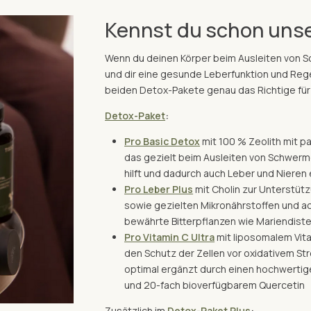
Kennst du schon uns
Wenn du deinen Körper beim Ausleiten von 
und dir eine gesunde Leberfunktion und Reg
beiden Detox-Pakete genau das Richtige für
Detox-Paket
:
Pro Basic Detox
mit 100 % Zeolith mit p
das gezielt beim Ausleiten von Schwerm
hilft und dadurch auch Leber und Nieren 
Pro Leber Plus
mit Cholin zur Unterstüt
sowie gezielten Mikronährstoffen und a
bewährte Bitterpflanzen wie Mariendist
Pro Vitamin C Ultra
mit liposomalem Vita
den Schutz der Zellen vor oxidativem St
optimal ergänzt durch einen hochwertig
und 20-fach bioverfügbarem Quercetin
Zusätzlich im
Detox-Paket Plus
: