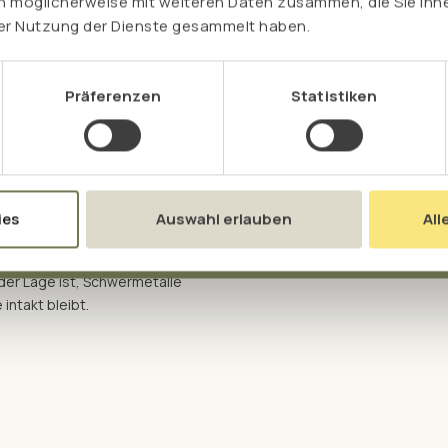
n möglicherweise mit weiteren Daten zusammen, die Sie ihne
Besonders in Asien und
rer Nutzung der Dienste gesammelt haben.
 beliebte Nahrungsergänzung
ährstoffen aus.
Präferenzen
Statistiken
ies
Auswahl erlauben
All
sive grüne Farbe verleiht
 der Lage ist, Schwermetalle
intakt bleibt.