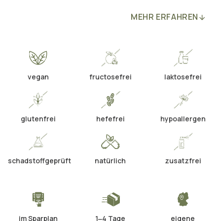
MEHR ERFAHREN
vegan
fructosefrei
laktosefrei
glutenfrei
hefefrei
hypoallergen
schadstoffgeprüft
natürlich
zusatzfrei
im Sparplan
1‒4 Tage
eigene