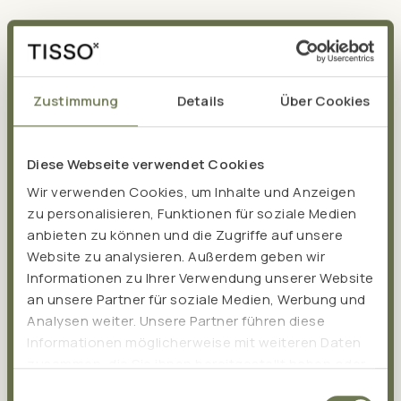
Vertrauen durch Qualität
Schadstoffanalysen durch
Zustimmung
Details
Über Cookies
unabhängige Labore
Diese Webseite verwendet Cookies
Qualität und Sicherheit stehen bei TISSO an erster Stelle.
Wir verwenden Cookies, um Inhalte und Anzeigen
Deshalb lassen wir unsere Produkte regelmäßig von
zu personalisieren, Funktionen für soziale Medien
unabhängigen Laboren überprüfen.
anbieten zu können und die Zugriffe auf unsere
Website zu analysieren. Außerdem geben wir
Die durchgeführten Schadstoffanalysen gewährleisten,
Informationen zu Ihrer Verwendung unserer Website
dass unsere Produkte stets den höchsten
an unsere Partner für soziale Medien, Werbung und
Qualitätsstandards entsprechen. Zu Pro Jod liegt für
Analysen weiter. Unsere Partner führen diese
dich die Analysenbestätigung und der Prüfbericht eines
Informationen möglicherweise mit weiteren Daten
DAkkS-akkreditierten Labors zum Download bereit.
zusammen, die Sie ihnen bereitgestellt haben oder
die sie im Rahmen Ihrer Nutzung der Dienste
Einwilligungsauswahl