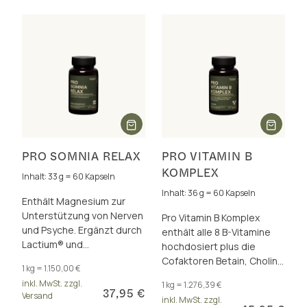
PRO SOMNIA RELAX
PRO VITAMIN B
KOMPLEX
Inhalt: 33 g = 60 Kapseln
Inhalt: 36 g = 60 Kapseln
Enthält Magnesium zur
Unterstützung von Nerven
Pro Vitamin B Komplex
und Psyche. Ergänzt durch
enthält alle 8 B-Vitamine
Lactium® und
hochdosiert plus die
patentiertem
Cofaktoren Betain, Cholin,
1 kg = 1.150,00 €
Spargelextrakt – für eine
Inositol und PABA. Für den
inkl. MwSt. zzgl.
1 kg = 1.276,39 €
bewährte Kombination.
Energiestoffwechsel und
37,95 €
Versand
inkl. MwSt. zzgl.
mehr.