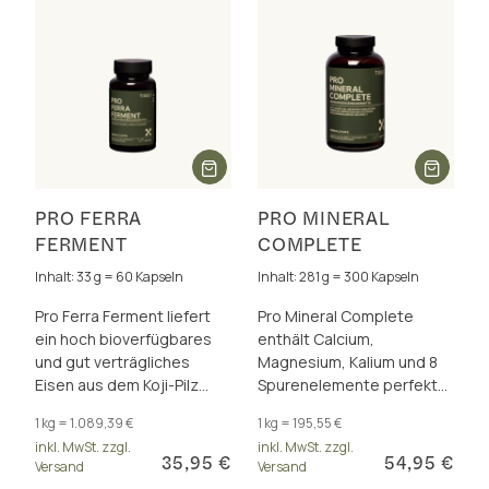
PRO FERRA
PRO MINERAL
FERMENT
COMPLETE
Inhalt: 33 g = 60 Kapseln
Inhalt: 281 g = 300 Kapseln
Pro Ferra Ferment liefert
Pro Mineral Complete
ein hoch bioverfügbares
enthält Calcium,
und gut verträgliches
Magnesium, Kalium und 8
Eisen aus dem Koji-Pilz
Spurenelemente perfekt
Aspergillus oryzae ‒ plus
dosiert und als insgesamt
1 kg = 1.089,39 €
1 kg = 195,55 €
Vitamin C und B-Vitamine.
17 hervorragend
inkl. MwSt. zzgl.
inkl. MwSt. zzgl.
bioverfügbare Formen.
35,95 €
54,95 €
Versand
Versand