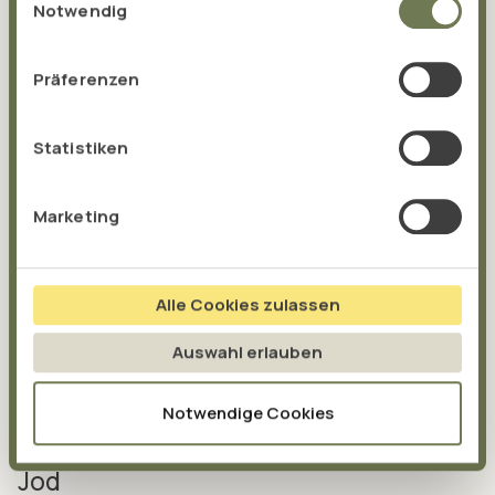
gesammelt haben.
Notwendig
DOWNLOAD ANALYSENBESTÄTIGUNG
Präferenzen
Statistiken
DOWNLOAD PRÜFBERICHT
Marketing
Alle Cookies zulassen
Auswahl erlauben
Gesundheitsbezogene
Notwendige Cookies
Aussagen:
Jod