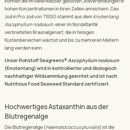
können die im Meerwasser gelösten Jodverbindungen in
hohen Konzentrationen in ihren Zellen anreichern. Das
Jod in Pro Jod von TISSO stammt aus dem
Knotentang
Ascophyllum nodosum
, einer im Nordatlantik
verbreiteten Braunalgenart, die in felsigen
Küstenbereichen wächst und bis zu mehreren Metern
lang werden kann.
Unser Rohstoff Seagreens®
Ascophyllum nodosum
(Knotentang) wird in kontrollierter und ökologisch
nachhaltiger Wildsammlung geerntet und ist nach
Nutritious Food Seaweed Standard zertifiziert.
Hochwertiges Astaxanthin aus der
Blutregenalge
Die Blutregenalge (
Haematococcus pluvialis
) ist die