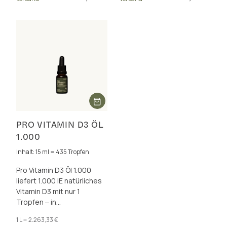
PRO VITAMIN D3 ÖL
1.000
Inhalt: 15 ml = 435 Tropfen
Pro Vitamin D3 Öl 1.000
liefert 1.000 IE natürliches
Vitamin D3 mit nur 1
Tropfen ‒ in
synergistischer
1 L = 2.263,33 €
Kombination mit Vitamin A