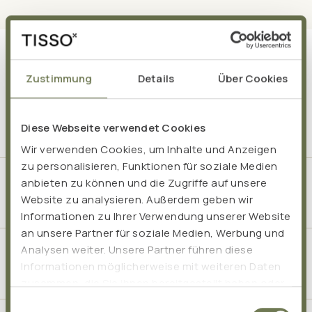
Zustimmung
Details
Über Cookies
Häufig gestellte Fragen
Diese Webseite verwendet Cookies
Wir verwenden Cookies, um Inhalte und Anzeigen
zu personalisieren, Funktionen für soziale Medien
anbieten zu können und die Zugriffe auf unsere
Wie und wann sollte ich Pro Phytobiose
Website zu analysieren. Außerdem geben wir
einnehmen?
Informationen zu Ihrer Verwendung unserer Website
an unsere Partner für soziale Medien, Werbung und
Analysen weiter. Unsere Partner führen diese
Kann Pro Phytobiose dauerhaft eingenommen
Informationen möglicherweise mit weiteren Daten
werden?
zusammen, die Sie ihnen bereitgestellt haben oder
die sie im Rahmen Ihrer Nutzung der Dienste
Einwilligungsauswahl