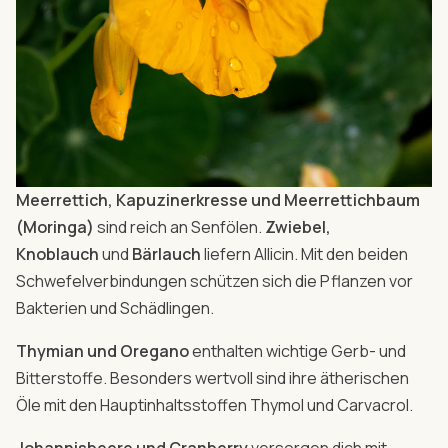
Meerrettich, Kapuzinerkresse und Meerrettichbaum
(Moringa)
sind reich an Senfölen.
Zwiebel,
Knoblauch
und
Bärlauch
liefern Allicin. Mit den beiden
Schwefelverbindungen schützen sich die Pflanzen vor
Bakterien und Schädlingen.
Thymian und Oregano
enthalten wichtige Gerb- und
Bitterstoffe. Besonders wertvoll sind ihre ätherischen
Öle mit den Hauptinhaltsstoffen Thymol und Carvacrol.
Johannisbeere und Cranberry
versorgen dich mit