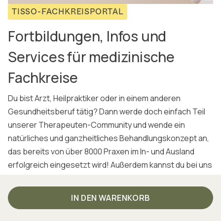
TISSO-FACHKREISPORTAL
Fortbildungen, Infos und
Services für medizinische
Fachkreise
Du bist Arzt, Heilpraktiker oder in einem anderen
Gesundheitsberuf tätig? Dann werde doch einfach Teil
unserer Therapeuten-Community und wende ein
natürliches und ganzheitliches Behandlungskonzept an,
das bereits von über 8000 Praxen im In- und Ausland
erfolgreich eingesetzt wird! Außerdem kannst du bei uns
von attraktiven Partnerkonditionen profitieren.
IN DEN WARENKORB
In unserer TISSO-Akademie vermitteln wir dir all das
theoretische und praktische Know-how, das du für die