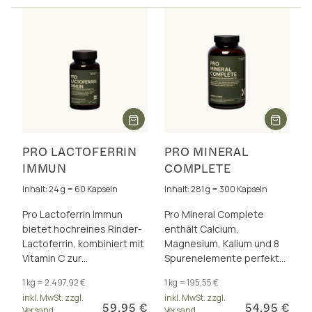
PRO LACTOFERRIN
PRO MINERAL
IMMUN
COMPLETE
Inhalt: 24 g = 60 Kapseln
Inhalt: 281 g = 300 Kapseln
Pro Lactoferrin Immun
Pro Mineral Complete
bietet hochreines Rinder-
enthält Calcium,
Lactoferrin, kombiniert mit
Magnesium, Kalium und 8
Vitamin C zur
Spurenelemente perfekt
Unterstützung der
dosiert und als insgesamt
1 kg = 2.497,92 €
1 kg = 195,55 €
Abwehrkräfte und des
17 hervorragend
inkl. MwSt. zzgl.
inkl. MwSt. zzgl.
Eisenhaushalts
bioverfügbare Formen.
59,95 €
54,95 €
Versand
Versand