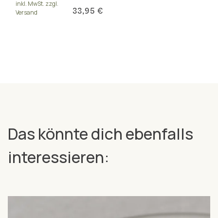
inkl. MwSt. zzgl.
und K2 (all-trans MK-7).
33,95 €
Versand
Das könnte dich ebenfalls
interessieren: