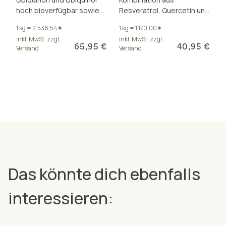
hoch bioverfügbar sowie
Resveratrol, Quercetin und
Polyphenole, Shilajit und
weiteren Polyphenolen für
1 kg = 2.536,54 €
1 kg = 1.170,00 €
Vitamin B3 für mehr Energie
frische Zellen. Inkl.
inkl. MwSt. zzgl.
inkl. MwSt. zzgl.
Astaxanthin.
65,95 €
40,95 €
Versand
Versand
Das könnte dich ebenfalls
interessieren: