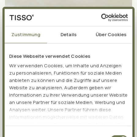
Zustimmung
Details
Über Cookies
Diese Webseite verwendet Cookies
Wir verwenden Cookies, um Inhalte und Anzeigen
zu personalisieren, Funktionen für soziale Medien
anbieten zu können und die Zugriffe auf unsere
Website zu analysieren. Außerdem geben wir
Informationen zu Ihrer Verwendung unserer Website
Die Gründung von TISSO basiert auf dem Erfolg des
an unsere Partner für soziale Medien, Werbung und
Analysen weiter. Unsere Partner führen diese
Probiotikums
Pro EM san
, das der Heilpraktiker Albert
Informationen möglicherweise mit weiteren Daten
Hesse im Jahr 1999 in seiner naturheilkundlichen Praxis
zusammen, die Sie ihnen bereitgestellt haben oder
entwickelt hat. Pro EM san wird auch heute noch in
die sie im Rahmen Ihrer Nutzung der Dienste
Einwilligungsauswahl
unserer eigenen Produktion hergestellt. Über die Jahre