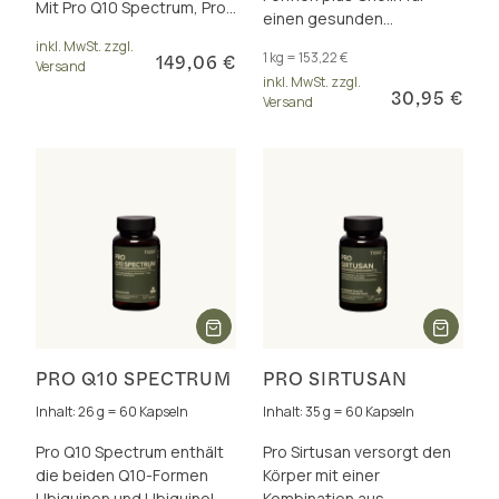
Mit Pro Q10 Spectrum, Pro
einen gesunden
Sirtusan, Pro Carnitin + Pro
Fettstoffwechsel. Ideal für
inkl. MwSt. zzgl.
Ribose.
1 kg = 153,22 €
149,06 €
Sportler und
Versand
inkl. MwSt. zzgl.
Vegetarier/Veganer.
30,95 €
Versand
PRO Q10 SPECTRUM
PRO SIRTUSAN
Inhalt: 26 g = 60 Kapseln
Inhalt: 35 g = 60 Kapseln
Pro Q10 Spectrum enthält
Pro Sirtusan versorgt den
die beiden Q10-Formen
Körper mit einer
Ubiquinon und Ubiquinol
Kombination aus