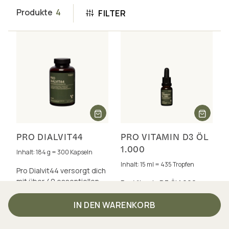
Produkte
4
FILTER
PRO DIALVIT44
PRO VITAMIN D3 ÖL
1.000
Inhalt: 184 g = 300 Kapseln
Inhalt: 15 ml = 435 Tropfen
Pro Dialvit44 versorgt dich
mit über 40 essentiellen
Pro Vitamin D3 Öl 1.000
Vitaminen,
liefert 1.000 IE natürliches
Phytonährstoffen und
Vitamin D3 mit nur 1
IN DEN WARENKORB
Antioxidantien für Energie
Tropfen ‒ in
1 kg = 309,51 €
und Zellschutz.
synergistischer