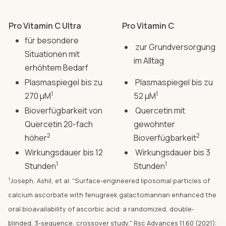
Pro Vitamin C Ultra
Pro Vitamin C
für besondere
zur Grundversorgung
Situationen mit
im Alltag
erhöhtem Bedarf
Plasmaspiegel bis zu
Plasmaspiegel bis zu
1
1
270 µM
52 µM
Bioverfügbarkeit von
Quercetin mit
Quercetin 20-fach
gewohnter
2
2
höher
Bioverfügbarkeit
Wirkungsdauer bis 12
Wirkungsdauer bis 3
1
1
Stunden
Stunden
1
Joseph, Ashil, et al. "Surface-engineered liposomal particles of
calcium ascorbate with fenugreek galactomannan enhanced the
oral bioavailability of ascorbic acid: a randomized, double-
blinded, 3-sequence, crossover study." Rsc Advances 11.60 (2021):