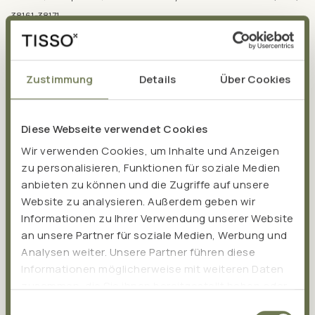
38161-38171
2
Riva, Antonella, et al. "Improved oral absorption of quercetin
from quercetin phytosome®, a new delivery system based on
Zustimmung
Details
Über Cookies
food grade lecithin." European journal of drug metabolism and
pharmacokinetics 44.2 (2019): 169-177.
Diese Webseite verwendet Cookies
Wir verwenden Cookies, um Inhalte und Anzeigen
zu personalisieren, Funktionen für soziale Medien
anbieten zu können und die Zugriffe auf unsere
Website zu analysieren. Außerdem geben wir
Informationen zu Ihrer Verwendung unserer Website
an unsere Partner für soziale Medien, Werbung und
Analysen weiter. Unsere Partner führen diese
Informationen möglicherweise mit weiteren Daten
zusammen, die Sie ihnen bereitgestellt haben oder
die sie im Rahmen Ihrer Nutzung der Dienste
Einwilligungsauswahl