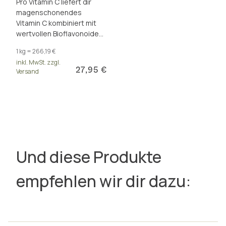
Pro Vitamin C liefert dir
magenschonendes
Vitamin C kombiniert mit
wertvollen Bioflavonoiden
für eine optimale
1 kg = 266,19 €
Basisversorgung.
inkl. MwSt. zzgl.
27,95 €
Versand
Und diese Produkte
empfehlen wir dir dazu: