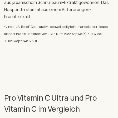
aus japanischem Schnurbaum-Extrakt gewonnen. Das
Hesperidin stammt aus einem Bitterorangen-
Fruchtextrakt.
*Vinson JA, Bose P. Comparative bioavailability to humans of ascorbic acid
alone or in a citrus extract. Am J Clin Nutr. 1988 Sep;48(3):601-4. doi:
10.1093/ajcn/48.3.601.
Pro Vitamin C Ultra und Pro
Vitamin C im Vergleich