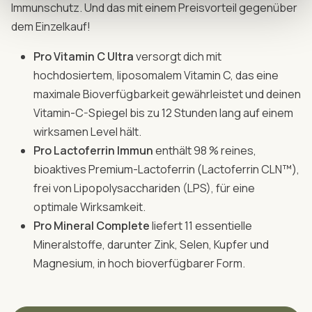
Immunschutz. Und das mit einem Preisvorteil gegenüber
dem Einzelkauf!
Pro Vitamin C Ultra
versorgt dich mit
hochdosiertem, liposomalem Vitamin C, das eine
maximale Bioverfügbarkeit gewährleistet und deinen
Vitamin-C-Spiegel bis zu 12 Stunden lang auf einem
wirksamen Level hält.
Pro Lactoferrin Immun
enthält 98 % reines,
bioaktives Premium-Lactoferrin (Lactoferrin CLN™),
frei von Lipopolysacchariden (LPS), für eine
optimale Wirksamkeit.
Pro Mineral Complete
liefert 11 essentielle
Mineralstoffe, darunter Zink, Selen, Kupfer und
Magnesium, in hoch bioverfügbarer Form.