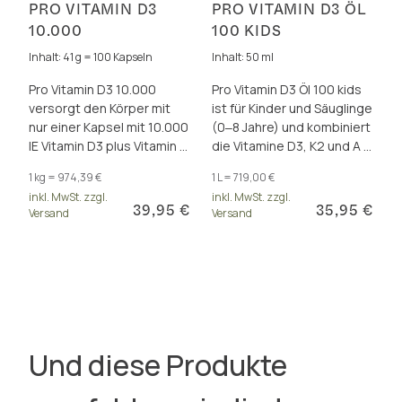
PRO VITAMIN D3
PRO VITAMIN D3 ÖL
10.000
100 KIDS
Inhalt: 41 g = 100 Kapseln
Inhalt: 50 ml
Pro Vitamin D3 10.000
Pro Vitamin D3 Öl 100 kids
versorgt den Körper mit
ist für Kinder und Säuglinge
nur einer Kapsel mit 10.000
(0‒8 Jahre) und kombiniert
IE Vitamin D3 plus Vitamin A
die Vitamine D3, K2 und A ‒
und K2 (all-trans MK-7).
für gesundes Wachstum
1 kg = 974,39 €
1 L = 719,00 €
und Immunsystem.
inkl. MwSt. zzgl.
inkl. MwSt. zzgl.
39,95 €
35,95 €
Versand
Versand
Und diese Produkte