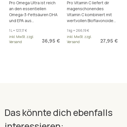
Pro Omega Ultra ist reich
Pro Vitamin C liefert dir
an den essentiellen
magenschonendes
Omega-3-Fettsäuren DHA
Vitamin C kombiniert mit
und EPA aus
wertvollen Bioflavonoiden
norwegischem
für eine optimale
1 L = 123,17 €
1 kg = 266,19 €
Dorschleberöl, für Gehirn,
Basisversorgung.
inkl. MwSt. zzgl.
inkl. MwSt. zzgl.
Herz und Sehkraft.
36,95 €
27,95 €
Versand
Versand
Das könnte dich ebenfalls
interessieren: