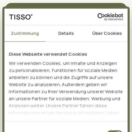
DOWNLOAD ANALYSENBESTÄTIGUNG
Zustimmung
Details
Über Cookies
Diese Webseite verwendet Cookies
Wir verwenden Cookies, um Inhalte und Anzeigen
Gesundheitsbezogene
zu personalisieren, Funktionen für soziale Medien
anbieten zu können und die Zugriffe auf unsere
Aussagen:
Website zu analysieren. Außerdem geben wir
Informationen zu Ihrer Verwendung unserer Website
Vitamin D
an unsere Partner für soziale Medien, Werbung und
Analysen weiter. Unsere Partner führen diese
Informationen möglicherweise mit weiteren Daten
trägt zur Aufnahme und Verwertung von Calcium und
zusammen, die Sie ihnen bereitgestellt haben oder
Phosphor sowie zu einem normalen Calciumspiegel
die sie im Rahmen Ihrer Nutzung der Dienste
im Blut bei.
Einwilligungsauswahl