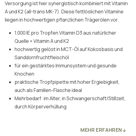
Versorgung ist hier synergistisch kombiniert mit Vitamin
A und K2 (all-trans MK-7). Diese fettlöslichen Vitamine
liegen in hochwertigen pflanzlichen Trägerölen vor.
1.000 IE pro Tropfen Vitamin D3 aus natürlicher
Quelle + Vitamin A und K2
hochwertig gelöst in MCT-Öl auf Kokosbasis und
Sanddornfruchtfleischöl
für ein gestärktes Immunsystem und gesunde
Knochen
praktische Tropfpipette mit hoher Ergiebigkeit,
auch als Familien-Flasche ideal
Mehrbedarf: im Alter, in Schwangerschaft/Stillzeit,
durch Körperverhüllung
MEHR ERFAHREN