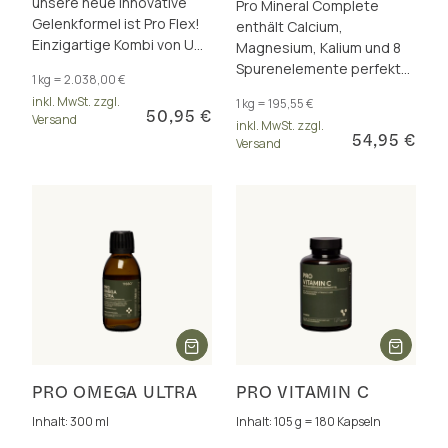
unsere neue innovative
Pro Mineral Complete
Gelenkformel ist Pro Flex!
enthält Calcium,
Einzigartige Kombi von UC-
Magnesium, Kalium und 8
II®-Kollagen, Weihrauch,
Spurenelemente perfekt
1 kg = 2.038,00 €
Gelenknährstoffen & Bor.
dosiert und als insgesamt
inkl. MwSt. zzgl.
1 kg = 195,55 €
17 hervorragend
50,95 €
Versand
inkl. MwSt. zzgl.
bioverfügbare Formen.
54,95 €
Versand
PRO OMEGA ULTRA
PRO VITAMIN C
Inhalt: 300 ml
Inhalt: 105 g = 180 Kapseln