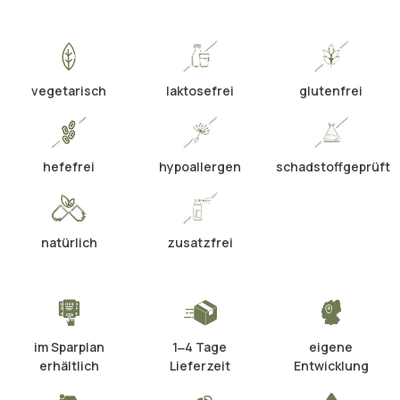
vegetarisch
laktosefrei
glutenfrei
hefefrei
hypoallergen
schadstoffgeprüft
natürlich
zusatzfrei
im Sparplan
1‒4 Tage
eigene
erhältlich
Lieferzeit
Entwicklung