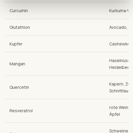
Curcumin
Kurkuma-Wu
Glutathion
Avocado, ge
Kupfer
Cashewkerne
Haselnüsse 
Mangan
Heidelbeer
Kapern, Zwi
Quercetin
Schnittlauch
rote Weintr
Resveratrol
Äpfel
Schweinenie