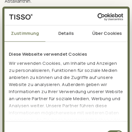
Astaxanthin.
Zustimmung
Details
Über Cookies
Diese Webseite verwendet Cookies
Antioxidantien ‒
Wir verwenden Cookies, um Inhalte und Anzeigen
zu personalisieren, Funktionen für soziale Medien
Vorkommen in
anbieten zu können und die Zugriffe auf unsere
Website zu analysieren. Außerdem geben wir
Lebensmitteln
Informationen zu Ihrer Verwendung unserer Website
an unsere Partner für soziale Medien, Werbung und
Antioxidantien sind besonders in pflanzlichen
Analysen weiter. Unsere Partner führen diese
Informationen möglicherweise mit weiteren Daten
Lebensmitteln wie Gemüse, Obst, Vollkorngetreide und
zusammen, die Sie ihnen bereitgestellt haben oder
Hülsenfrüchten, ebenso in Nüssen, Kernen, Samen und
die sie im Rahmen Ihrer Nutzung der Dienste
Einwilligungsauswahl
Sprossen zu finden. Neben diesen typischen