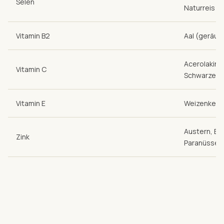
Selen
Naturreis
Vitamin B2
Aal (geräuch
Acerolakirs
Vitamin C
Schwarze Jo
Vitamin E
Weizenkeimö
Austern, Emm
Zink
Paranüsse, 