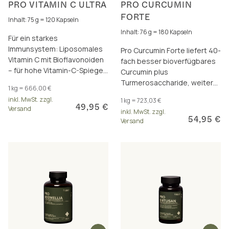
PRO VITAMIN C ULTRA
PRO CURCUMIN
FORTE
Inhalt: 75 g = 120 Kapseln
Inhalt: 76 g = 180 Kapseln
Für ein starkes
Immunsystem: Liposomales
Pro Curcumin Forte liefert 40-
Vitamin C mit Bioflavonoiden
fach besser bioverfügbares
– für hohe Vitamin-C-Spiegel
Curcumin plus
über 12 Stunden. 7-fach
Turmerosaccharide, weitere
1 kg = 666,00 €
besser bioverfügbar.
Polyphenole und Vitamin C für
inkl. MwSt. zzgl.
1 kg = 723,03 €
Immunsystem und
49,95 €
Versand
inkl. MwSt. zzgl.
Zellschutz.
54,95 €
Versand