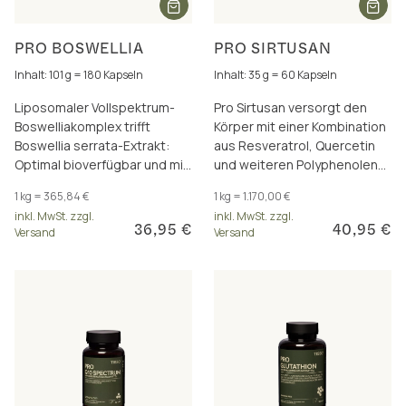
PRO BOSWELLIA
PRO SIRTUSAN
Inhalt: 101 g = 180 Kapseln
Inhalt: 35 g = 60 Kapseln
Liposomaler Vollspektrum-
Pro Sirtusan versorgt den
Boswelliakomplex trifft
Körper mit einer Kombination
Boswellia serrata-Extrakt:
aus Resveratrol, Quercetin
Optimal bioverfügbar und mit
und weiteren Polyphenolen
einem hohen Gehalt an
für frische Zellen. Inkl.
1 kg = 365,84 €
1 kg = 1.170,00 €
Boswelliasäuren.
Astaxanthin.
inkl. MwSt. zzgl.
inkl. MwSt. zzgl.
36,95 €
40,95 €
Versand
Versand