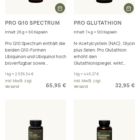
PRO Q10 SPECTRUM
PRO GLUTATHION
Inhalt: 26 g = 60 Kapseln
Inhalt: 74 g = 120 Kapseln
Pro Q10 Spectrum enthält die
N-Acetylcystein (NAC), Glycin
beiden Q10-Formen
plus Selen: Pro Glutathion
Ubiquinon und Ubiquinol hoch
erhöht den
bioverfügbar sowie
Glutathionspiegel, wirkt
Polyphenole, Shilajit und
antioxidativ, zellreinigend und
1 kg = 2.536,54 €
1 kg = 445,27 €
Vitamin B3 für mehr Energie
immunstärkend.
inkl. MwSt. zzgl.
inkl. MwSt. zzgl.
65,95 €
32,95 €
Versand
Versand