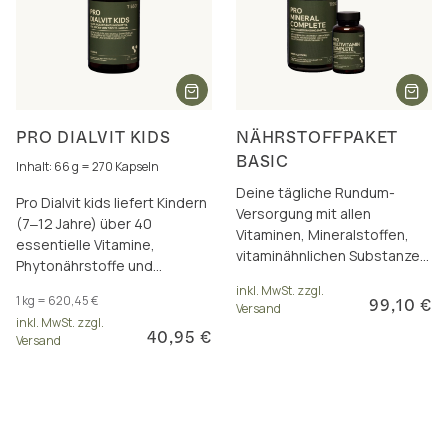
PRO DIALVIT KIDS
NÄHRSTOFFPAKET
BASIC
Inhalt: 66 g = 270 Kapseln
Deine tägliche Rundum-
Pro Dialvit kids liefert Kindern
Versorgung mit allen
(7‒12 Jahre) über 40
Vitaminen, Mineralstoffen,
essentielle Vitamine,
vitaminähnlichen Substanzen
Phytonährstoffe und
und wertvollen
Antioxidantien für Energie
inkl. MwSt. zzgl.
Pflanzennährstoffen
1 kg = 620,45 €
99,10 €
und Zellschutz.
Versand
inkl. MwSt. zzgl.
40,95 €
Versand