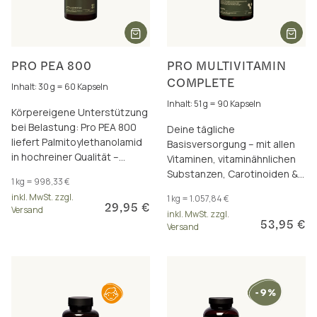
PRO PEA 800
PRO MULTIVITAMIN
COMPLETE
Inhalt: 30 g = 60 Kapseln
Inhalt: 51 g = 90 Kapseln
Körpereigene Unterstützung
bei Belastung: Pro PEA 800
Deine tägliche
liefert Palmitoylethanolamid
Basisversorgung – mit allen
in hochreiner Qualität –
Vitaminen, vitaminähnlichen
verträglich & vielseitig
Substanzen, Carotinoiden &
1 kg = 998,33 €
einsetzbar.
Polyphenolen in einer
inkl. MwSt. zzgl.
1 kg = 1.057,84 €
Rezeptur
29,95 €
Versand
inkl. MwSt. zzgl.
53,95 €
Versand