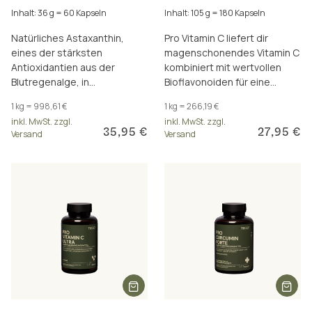
Inhalt: 36 g = 60 Kapseln
Inhalt: 105 g = 180 Kapseln
Natürliches Astaxanthin,
Pro Vitamin C liefert dir
eines der stärksten
magenschonendes Vitamin C
Antioxidantien aus der
kombiniert mit wertvollen
Blutregenalge, in
Bioflavonoiden für eine
hochwertigem nativem
optimale Basisversorgung.
1 kg = 998,61 €
1 kg = 266,19 €
Olivenöl. Vegan und
inkl. MwSt. zzgl.
inkl. MwSt. zzgl.
Carrageen-frei.
35,95 €
27,95 €
Versand
Versand