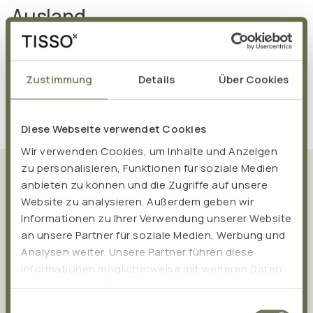
Ausland
Export - FON:
+49 (0) 27 62 - 98 36 - 20 08
Export - FAX: +49 (0) 27 62 - 98 36 - 20 09
Zustimmung
Details
Über Cookies
Export - E-Mail:
orders@tisso.de
Diese Webseite verwendet Cookies
Wir verwenden Cookies, um Inhalte und Anzeigen
zu personalisieren, Funktionen für soziale Medien
anbieten zu können und die Zugriffe auf unsere
Website zu analysieren. Außerdem geben wir
Informationen zu Ihrer Verwendung unserer Website
an unsere Partner für soziale Medien, Werbung und
Analysen weiter. Unsere Partner führen diese
Informationen möglicherweise mit weiteren Daten
KUNDEN-NEWSLETTER
zusammen, die Sie ihnen bereitgestellt haben oder
Gesundheits-News direkt in
die sie im Rahmen Ihrer Nutzung der Dienste
Einwilligungsauswahl