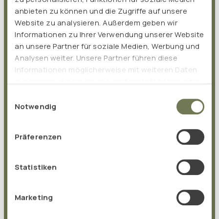
anbieten zu können und die Zugriffe auf unsere
Website zu analysieren. Außerdem geben wir
Ruf an
Informationen zu Ihrer Verwendung unserer Website
an unsere Partner für soziale Medien, Werbung und
Deutschland:
Analysen weiter. Unsere Partner führen diese
+49 (0) 2762 98 36-0
Informationen möglicherweise mit weiteren Daten
zusammen, die Sie ihnen bereitgestellt haben oder
die sie im Rahmen Ihrer Nutzung der Dienste
International:
Einwilligungsauswahl
gesammelt haben.
Notwendig
+49 (0) 2762 98 36-2008
Präferenzen
Oder nutze unser
Statistiken
Kontaktformular
Name
*
Marketing