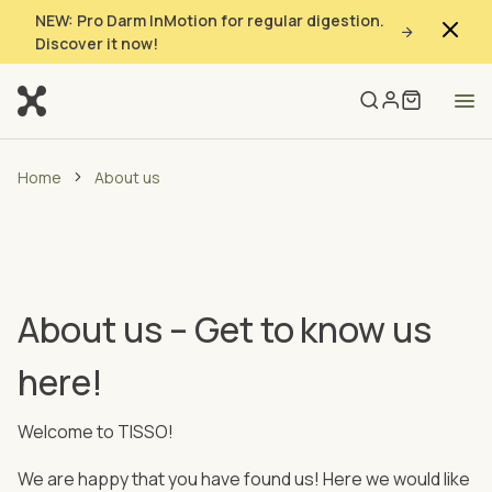
NEW: Pro Darm InMotion for regular digestion.
Discover it now!
Home
About us
About us – Get to know us
here!
Welcome to TISSO!
We are happy that you have found us! Here we would like