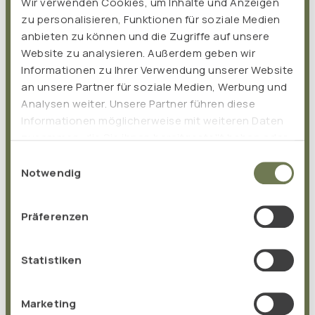
Wir verwenden Cookies, um Inhalte und Anzeigen
zu personalisieren, Funktionen für soziale Medien
anbieten zu können und die Zugriffe auf unsere
Website zu analysieren. Außerdem geben wir
Informationen zu Ihrer Verwendung unserer Website
an unsere Partner für soziale Medien, Werbung und
Analysen weiter. Unsere Partner führen diese
Informationen möglicherweise mit weiteren Daten
zusammen, die Sie ihnen bereitgestellt haben oder
die sie im Rahmen Ihrer Nutzung der Dienste
Einwilligungsauswahl
NEWS
gesammelt haben.
Notwendig
The latest news from our company...
Präferenzen
Statistiken
Marketing