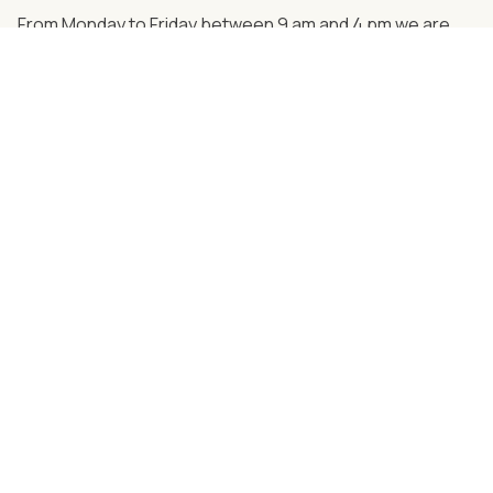
From Monday to Friday between 9 am and 4 pm we are
personally there for you.
Just call us
+49 (0) 2762 98 36-2008
Follow us on social media!
Together strong - partners and cooperations