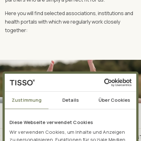
Here you will find selected associations, institutions and
health portals with which we regularly work closely
together:
Zustimmung
Details
Über Cookies
Diese Webseite verwendet Cookies
Wir verwenden Cookies, um Inhalte und Anzeigen
EXPERTISE AND PASSION - SINCE 1999
THE BEST
zu personalisieren, Funktionen für soziale Medien