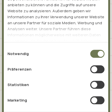
anbieten zu können und die Zugriffe auf unsere
Website zu analysieren. Außerdem geben wir
Product pages
Informationen zu Ihrer Verwendung unserer Website
an unsere Partner für soziale Medien, Werbung und
Analysen weiter. Unsere Partner führen diese
Application Areas
Informationen möglicherweise mit weiteren Daten
zusammen, die Sie ihnen bereitgestellt haben oder
Health Blog
die sie im Rahmen Ihrer Nutzung der Dienste
Einwilligungsauswahl
gesammelt haben.
Notwendig
About us
Präferenzen
Services
Statistiken
Marketing
Your direct connection to TISSO